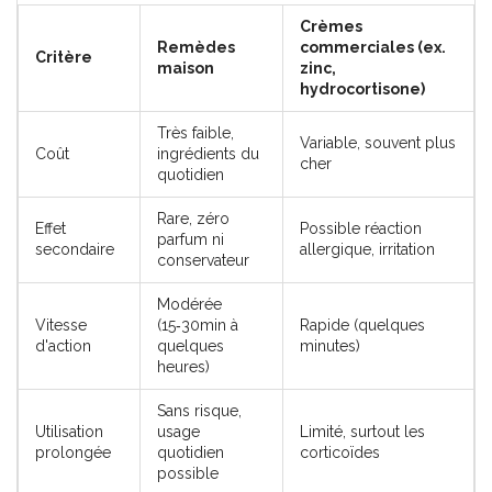
Crèmes
Remèdes
commerciales (ex.
Critère
maison
zinc,
hydrocortisone)
Très faible,
Variable, souvent plus
Coût
ingrédients du
cher
quotidien
Rare, zéro
Effet
Possible réaction
parfum ni
secondaire
allergique, irritation
conservateur
Modérée
Vitesse
(15‑30min à
Rapide (quelques
d'action
quelques
minutes)
heures)
Sans risque,
Utilisation
usage
Limité, surtout les
prolongée
quotidien
corticoïdes
possible