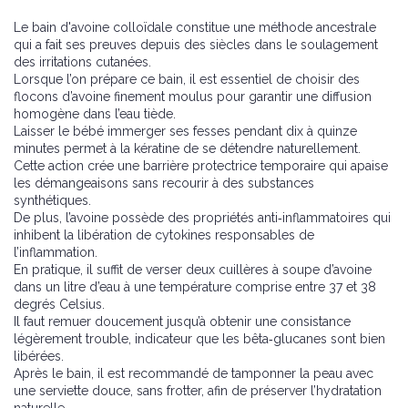
Le bain d'avoine colloïdale constitue une méthode ancestrale
qui a fait ses preuves depuis des siècles dans le soulagement
des irritations cutanées.
Lorsque l’on prépare ce bain, il est essentiel de choisir des
flocons d’avoine finement moulus pour garantir une diffusion
homogène dans l’eau tiède.
Laisser le bébé immerger ses fesses pendant dix à quinze
minutes permet à la kératine de se détendre naturellement.
Cette action crée une barrière protectrice temporaire qui apaise
les démangeaisons sans recourir à des substances
synthétiques.
De plus, l’avoine possède des propriétés anti‑inflammatoires qui
inhibent la libération de cytokines responsables de
l’inflammation.
En pratique, il suffit de verser deux cuillères à soupe d’avoine
dans un litre d’eau à une température comprise entre 37 et 38
degrés Celsius.
Il faut remuer doucement jusqu’à obtenir une consistance
légèrement trouble, indicateur que les bêta‑glucanes sont bien
libérées.
Après le bain, il est recommandé de tamponner la peau avec
une serviette douce, sans frotter, afin de préserver l’hydratation