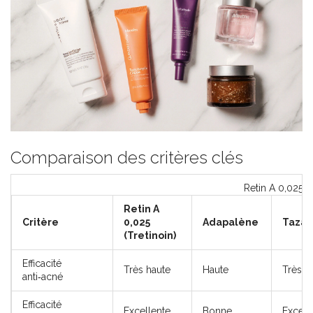
Comparaison des critères clés
Retin A 0,025 vs
Retin A
Critère
0,025
Adapalène
Tazar
(Tretinoin)
Efficacité
Très haute
Haute
Très h
anti‑acné
Efficacité
Excellente
Bonne
Excell