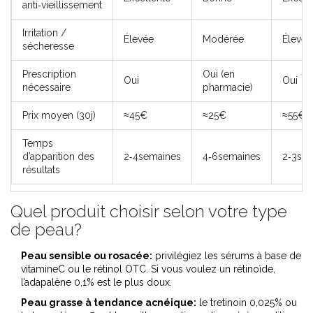
anti‑vieillissement
Irritation /
Élevée
Modérée
Élevée
sécheresse
Prescription
Oui (en
Oui
Oui
nécessaire
pharmacie)
Prix moyen (30j)
≈45€
≈25€
≈55€
Temps
d’apparition des
2‑4semaines
4‑6semaines
2‑3se
résultats
Quel produit choisir selon votre type
de peau?
Peau sensible ou rosacée:
privilégiez les sérums à base de
vitamineC ou le rétinol OTC. Si vous voulez un rétinoïde,
l’adapalène 0,1% est le plus doux.
Peau grasse à tendance acnéique:
le tretinoin 0,025% ou