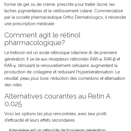
forme de gel ou de crème, prescrite pour traiter l’acné, les
taches pigmentaires et le vieillissement cutané
. Commercialisé
par la société pharmaceutique
Ortho Dermatologics
, il nécessite
une prescription médicale.
Comment agit le rétinol
pharmacologique?
Le
tretinoin
est un acide rétinoïque (vitamine A) de première
génération
. Il se lie aux récepteurs rétinoïdes RAR‑α, RAR‑β et
RAR‑γ, stimulant le renouvellement cellulaire, augmentant la
production de collagène et réduisant l’hyperkératinisation. Le
résultat: peau plus lisse, réduction des comédons et atténuation
des rides.
Alternatives courantes au Retin A
0,025
Voici les options les plus rencontrées, avec leur profil
d’efficacité et leurs effets secondaires.
Adapalène
est un rétinoïde de troisième génération,