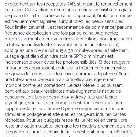
directement sur les récepteurs RAR, stimulant le renouvellement
cellulaire. Cette action procure une amélioration visible du grain
de peau dès la troisième semaine. Cependant, l’irritation cutanée
est fréquemment signalée, surtout chez les peaux sensibles.
Pour limiter cet effet, il est recommandé de commencer par une
fréquence d’application une fois par semaine. Augmentez
progressivement à deux voire trois applications nocturnes selon
la tolérance individuelle. L’hydratation joue un rôle crucial;
appliquez une crème riche 15 à 30 minutes après le traitement.
L’usage quotidien d’un filtre solaire SPF30 minimum est
indispensable pour éviter les photosensibilités. Si des rougeurs
importantes apparaissent, réduisez la fréquence ou intercalez
des jours de repos. Les alternatives comme l’adapalène offrent
une tolérance supérieure mais une efficacité légèrement
moindre contre les comédons. Le tazarotène, plus puissant,
convient aux peaux résistantes mais augmente le risque de
desquamation. Les acides alpha‑hydroxy, tels que l’acide
glycolique, sont utiles en complément pour une exfoliation
supplémentaire. La vitamine C peut être ajoutée le matin pour
stimuler le collagène et atténuer les rougeurs induites par les
rétinoïdes. Pour les budgets restreints, le rétinol en vente libre
reste une option valable, bien que les résultats prennent plus de
temps. En résumé, le choix du traitement doit concilier efficacité,