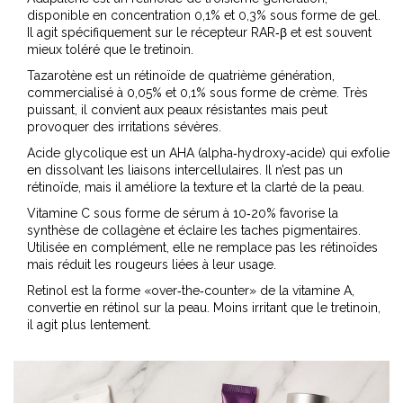
disponible en concentration 0,1% et 0,3% sous forme de gel
.
Il agit spécifiquement sur le récepteur RAR‑β et est souvent
mieux toléré que le tretinoin.
Tazarotène
est un rétinoïde de quatrième génération,
commercialisé à 0,05% et 0,1% sous forme de crème
. Très
puissant, il convient aux peaux résistantes mais peut
provoquer des irritations sévères.
Acide glycolique
est un AHA (alpha‑hydroxy‑acide) qui exfolie
en dissolvant les liaisons intercellulaires
. Il n’est pas un
rétinoïde, mais il améliore la texture et la clarté de la peau.
Vitamine C
sous forme de sérum à 10‑20% favorise la
synthèse de collagène et éclaire les taches pigmentaires
.
Utilisée en complément, elle ne remplace pas les rétinoïdes
mais réduit les rougeurs liées à leur usage.
Retinol
est la forme «over‑the‑counter» de la vitamine A,
convertie en rétinol sur la peau
. Moins irritant que le tretinoin,
il agit plus lentement.