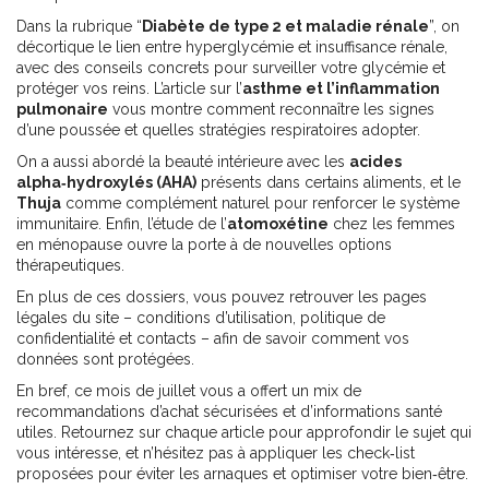
Dans la rubrique “
Diabète de type 2 et maladie rénale
”, on
décortique le lien entre hyperglycémie et insuffisance rénale,
avec des conseils concrets pour surveiller votre glycémie et
protéger vos reins. L’article sur l’
asthme et l’inflammation
pulmonaire
vous montre comment reconnaître les signes
d’une poussée et quelles stratégies respiratoires adopter.
On a aussi abordé la beauté intérieure avec les
acides
alpha‑hydroxylés (AHA)
présents dans certains aliments, et le
Thuja
comme complément naturel pour renforcer le système
immunitaire. Enfin, l’étude de l’
atomoxétine
chez les femmes
en ménopause ouvre la porte à de nouvelles options
thérapeutiques.
En plus de ces dossiers, vous pouvez retrouver les pages
légales du site – conditions d’utilisation, politique de
confidentialité et contacts – afin de savoir comment vos
données sont protégées.
En bref, ce mois de juillet vous a offert un mix de
recommandations d’achat sécurisées et d’informations santé
utiles. Retournez sur chaque article pour approfondir le sujet qui
vous intéresse, et n’hésitez pas à appliquer les check‑list
proposées pour éviter les arnaques et optimiser votre bien‑être.