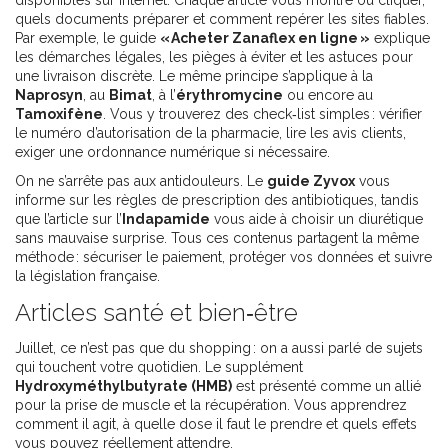
disponibles sur internet. Chaque article vous montre où cliquer,
quels documents préparer et comment repérer les sites fiables.
Par exemple, le guide
« Acheter Zanaflex en ligne »
explique
les démarches légales, les pièges à éviter et les astuces pour
une livraison discrète. Le même principe s’applique à la
Naprosyn
, au
Bimat
, à l’
érythromycine
ou encore au
Tamoxifène
. Vous y trouverez des check‑list simples : vérifier
le numéro d’autorisation de la pharmacie, lire les avis clients,
exiger une ordonnance numérique si nécessaire.
On ne s’arrête pas aux antidouleurs. Le
guide Zyvox
vous
informe sur les règles de prescription des antibiotiques, tandis
que l’article sur l’
Indapamide
vous aide à choisir un diurétique
sans mauvaise surprise. Tous ces contenus partagent la même
méthode : sécuriser le paiement, protéger vos données et suivre
la législation française.
Articles santé et bien‑être
Juillet, ce n’est pas que du shopping : on a aussi parlé de sujets
qui touchent votre quotidien. Le supplément
Hydroxyméthylbutyrate (HMB)
est présenté comme un allié
pour la prise de muscle et la récupération. Vous apprendrez
comment il agit, à quelle dose il faut le prendre et quels effets
vous pouvez réellement attendre.