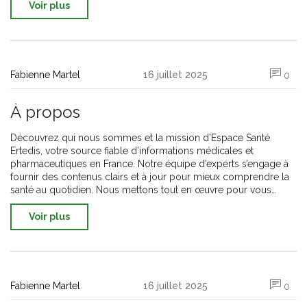
Voir plus
Fabienne Martel
16 juillet 2025
0
À propos
Découvrez qui nous sommes et la mission d’Espace Santé
Ertedis, votre source fiable d’informations médicales et
pharmaceutiques en France. Notre équipe d’experts s’engage à
fournir des contenus clairs et à jour pour mieux comprendre la
santé au quotidien. Nous mettons tout en œuvre pour vous
accompagner et répondre à vos besoins en matière de
prévention et de traitement. Bénéficiez d’un accompagnement
Voir plus
personnalisé, de conseils experts et d’informations validées
pour prendre soin de vous et de vos proches. Espace Santé
Ertedis s’inscrit comme votre partenaire de confiance dans la
gestion de votre bien-être.
Fabienne Martel
16 juillet 2025
0