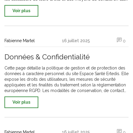
de question ou de demande de suppression de données. Les
mesures de sécurité mises en place et la politique de gestion
Voir plus
des cookies sont également détaillées. Une attention particulière
est portée à la confidentialité des données de santé et à la
sécurité des échanges. Cette page permet de garantir la
transparence et la conformité légale de la plateforme.
Fabienne Martel
16 juillet 2025
0
Données & Confidentialité
Cette page détaille la politique de gestion et de protection des
données à caractère personnel du site Espace Santé Ertedis. Elle
expose les droits des utilisateurs, les mesures de sécurité
appliquées et les finalités du traitement selon la réglementation
européenne RGPD. Les modalités de conservation, de contact
et d’exercice des droits y sont explicitées. Espace Santé Ertedis
garantit la confidentialité et la sécurité de vos informations. Vous
Voir plus
y trouverez également les coordonnées du responsable des
traitements pour toute demande relative aux données
personnelles.
Fabienne Martel
16 juillet 2025
0