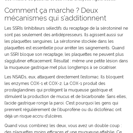
Comment ça marche ? Deux
mécanismes qui s’additionnent
Les SSRIs (inhibiteurs sélectifs du recaptage de la sérotonine) ne
sont pas seulement des antidépresseurs. Ils agissent aussi sur
les plaquettes sanguines. La sérotonine stockée dans les
plaquettes est essentielle pour arrêter les saignements. Quand
un SSRI bloque son recaptage, les plaquettes ne peuvent plus
s’agglutiner efficacement. Résultat : même une petite lésion dans
la muqueuse gastrique met plus longtemps à se cicatriser.
Les NSAIDs, eux, attaquent directement l’estomac. Ils bloquent
les enzymes COX-1 et COX-2. La COX-1 produit des
prostaglandines qui protègent la muqueuse gastrique et
stimulent la production de mucus et de bicarbonate. Sans elles,
l’acide gastrique ronge la paroi. C’est pourquoi les gens qui
prennent régulièrement de l’ibuprofène ou du diclofénac ont
déjà un risque accru d’ulcères.
Quand vous combinez les deux, vous avez un double coup :
des plaquettes moins efficaces
et
une muqueuse affaiblie. Ce