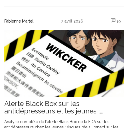
Fabienne Martel
7 avril 2026
10
Alerte Black Box sur les
antidépresseurs et les jeunes :
comprendre les risques et les réalités
Analyse complète de l'alerte Black Box de la FDA sur les
antidépresseurs chez les jeunes : risques réels, impact sur les