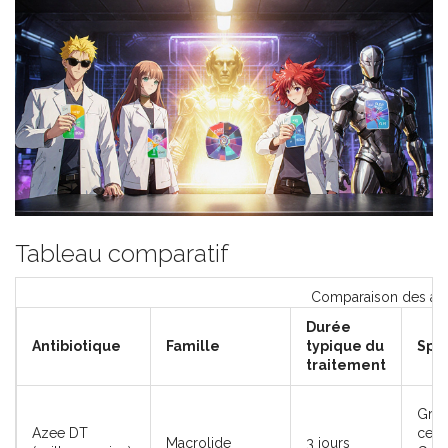
Tableau comparatif
Comparaison des ant
Durée
Antibiotique
Famille
typique du
Spec
traitement
Gram
Azee DT
cert
Macrolide
3 jours