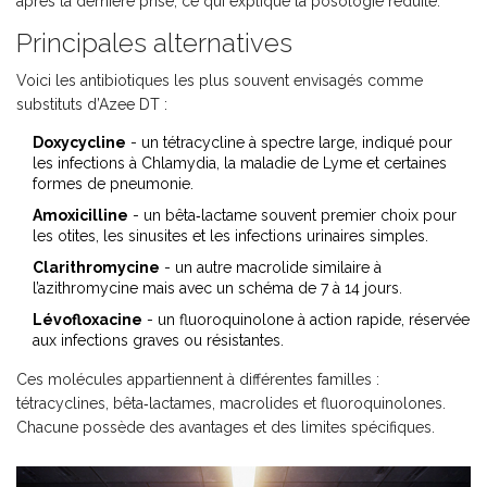
après la dernière prise, ce qui explique la posologie réduite.
Principales alternatives
Voici les antibiotiques les plus souvent envisagés comme
substituts d’Azee DT :
Doxycycline
- un tétracycline à spectre large, indiqué pour
les infections à Chlamydia, la maladie de Lyme et certaines
formes de pneumonie.
Amoxicilline
- un bêta‑lactame souvent premier choix pour
les otites, les sinusites et les infections urinaires simples.
Clarithromycine
- un autre macrolide similaire à
l’azithromycine mais avec un schéma de 7 à 14 jours.
Lévofloxacine
- un fluoroquinolone à action rapide, réservée
aux infections graves ou résistantes.
Ces molécules appartiennent à différentes familles :
tétracyclines, bêta‑lactames, macrolides et fluoroquinolones.
Chacune possède des avantages et des limites spécifiques.