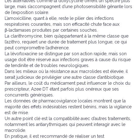
Les alternatives comme la doxycycline offrent un spectre plus
large, mais s’accompagnent d’une photosensibilité gênante lors
de l’exposition solaire.
L’amoxicilline, quant à elle, reste le pilier des infections
respiratoires courantes, mais son efficacité chute face aux
β‑lactamases produites par certaines souches.
La clarithromycine, bien qu’appartenant à la même classe que
l’azithro, requiert une durée de traitement plus longue, ce qui
peut compromettre l’adhérence.
La lévofloxacine se distingue par son action rapide, mais son
usage doit être réservé aux infections graves à cause du risque
de tendinite et de troubles neurologiques.
Dans les milieux où la résistance aux macrolides est élevée, il
serait judicieux de privilégier une autre classe d’antibiotique.
Par ailleurs, le coût du médicament peut influencer le choix du
prescripteur, Azee DT étant parfois plus onéreux que ses
concurrents génériques.
Les données de pharmacovigilance locales montrent que la
majorité des effets indésirables restent bénins, mais la vigilance
est de mise.
Un autre point clé est la compatibilité avec d’autres traitements,
notamment les antiarythmiques qui peuvent interagir avec le
macrolide.
En pratique, il est recommandé de réaliser un test