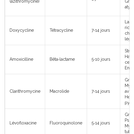
(azithromycine)
Gram
atyp
Larg
ricke
Doxycycline
Tétracycline
7‑14 jours
chla
légi
Stre
Haem
Amoxicilline
Bêta‑lactame
5‑10 jours
cert
Ente
Gram
Myc
Clarithromycine
Macrolide
7‑14 jours
aviu
Heli
pylo
Gram
Pse
Lévofloxacine
Fluoroquinolone
5‑14 jours
Myc
tube