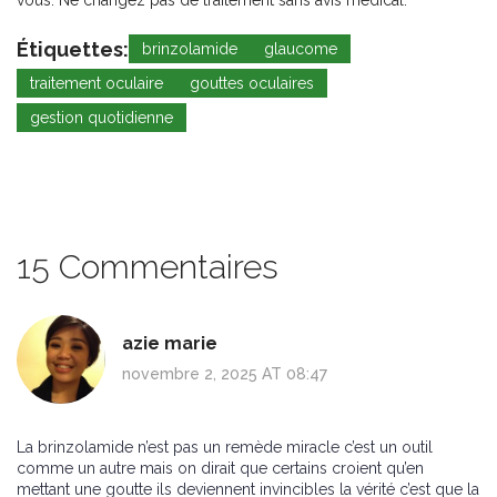
vous. Ne changez pas de traitement sans avis médical.
Étiquettes:
brinzolamide
glaucome
traitement oculaire
gouttes oculaires
gestion quotidienne
15 Commentaires
azie marie
novembre 2, 2025 AT 08:47
La brinzolamide n’est pas un remède miracle c’est un outil
comme un autre mais on dirait que certains croient qu’en
mettant une goutte ils deviennent invincibles la vérité c’est que la