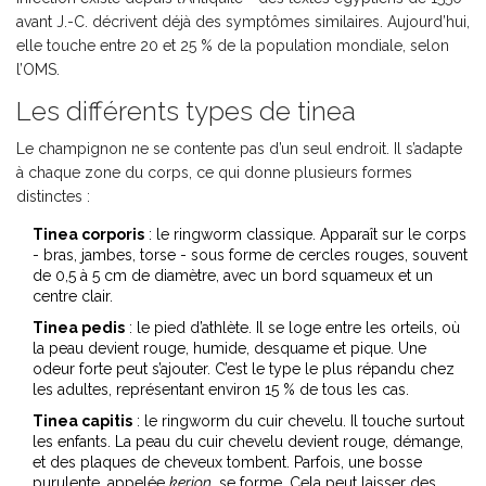
avant J.-C. décrivent déjà des symptômes similaires. Aujourd’hui,
elle touche entre 20 et 25 % de la population mondiale, selon
l’OMS.
Les différents types de tinea
Le champignon ne se contente pas d’un seul endroit. Il s’adapte
à chaque zone du corps, ce qui donne plusieurs formes
distinctes :
Tinea corporis
: le ringworm classique. Apparaît sur le corps
- bras, jambes, torse - sous forme de cercles rouges, souvent
de 0,5 à 5 cm de diamètre, avec un bord squameux et un
centre clair.
Tinea pedis
: le pied d’athlète. Il se loge entre les orteils, où
la peau devient rouge, humide, desquame et pique. Une
odeur forte peut s’ajouter. C’est le type le plus répandu chez
les adultes, représentant environ 15 % de tous les cas.
Tinea capitis
: le ringworm du cuir chevelu. Il touche surtout
les enfants. La peau du cuir chevelu devient rouge, démange,
et des plaques de cheveux tombent. Parfois, une bosse
purulente, appelée
kerion
, se forme. Cela peut laisser des