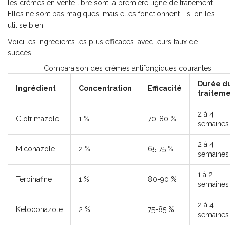
les crèmes en vente libre sont la première ligne de traitement.
Elles ne sont pas magiques, mais elles fonctionnent - si on les
utilise bien.
Voici les ingrédients les plus efficaces, avec leurs taux de
succès :
Comparaison des crèmes antifongiques courantes
Durée d
Ingrédient
Concentration
Efficacité
traitem
2 à 4
Clotrimazole
1 %
70-80 %
semaines
2 à 4
Miconazole
2 %
65-75 %
semaines
1 à 2
Terbinafine
1 %
80-90 %
semaines
2 à 4
Ketoconazole
2 %
75-85 %
semaines