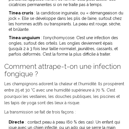
cicatrices permanentes si on ne traite pas à temps.
Tinea cruris
: la candidose inguinale, ou « démangeaison du
jock ». Elle se développe dans les plis de l’aine, surtout chez
les hommes actifs ou transpirants. La peau est rouge, sèche,
et brûlante.
Tinea unguium
: l’onychomycose. C’est une infection des
ongles, surtout des orteils. Les ongles deviennent épais
(jusqu’à 2 à 3 fois leur taille normale), jaunâtres, cassants, et
parfois déformés. C’est la forme la plus difficile à traiter.
Comment attrape-t-on une infection
fongique ?
Les champignons adorent la chaleur et l’humidité. Ils prospèrent
entre 25 et 30 °C avec une humidité supérieure à 70 %. C’est
pourquoi les vestiaires, les douches publiques, les piscines et
les tapis de yoga sont des lieux à risque.
La transmission se fait de trois façons :
Directe
: contact peau à peau (60 % des cas). Un enfant qui
joue avec un chien infecté, ou un ado qui se serre la main