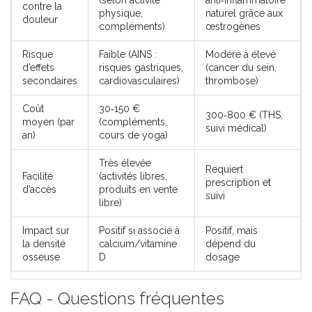
(selon activité
anti‑inflammatoire
contre la
physique,
naturel grâce aux
douleur
compléments)
œstrogènes
Risque
Faible (AINS :
Modéré à élevé
d’effets
risques gastriques,
(cancer du sein,
secondaires
cardiovasculaires)
thrombose)
Coût
30‑150 €
300‑800 € (THS,
moyen (par
(compléments,
suivi médical)
an)
cours de yoga)
Très élevée
Requiert
Facilité
(activités libres,
prescription et
d’accès
produits en vente
suivi
libre)
Impact sur
Positif si associé à
Positif, mais
la densité
calcium/vitamine
dépend du
osseuse
D
dosage
FAQ - Questions fréquentes