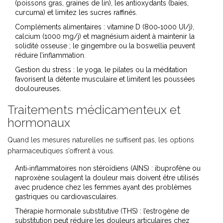
(poissons gras, graines de lin), les antioxydants (baies,
curcuma) et limitez les sucres raffinés.
Compléments alimentaires
: vitamine D (800‑1000 UI/j),
calcium (1000 mg/j) et magnésium aident à maintenir la
solidité osseuse ; le gingembre ou la boswellia peuvent
réduire l’inflammation.
Gestion du stress
: le yoga, le pilates ou la méditation
favorisent la détente musculaire et limitent les poussées
douloureuses.
Traitements médicamenteux et
hormonaux
Quand les mesures naturelles ne suffisent pas, les options
pharmaceutiques s’offrent à vous.
Anti‑inflammatoires non stéroïdiens (AINS)
: ibuprofène ou
naproxène soulagent la douleur mais doivent être utilisés
avec prudence chez les femmes ayant des problèmes
gastriques ou cardiovasculaires.
Thérapie hormonale substitutive (THS)
: l’estrogène de
substitution peut réduire les douleurs articulaires chez