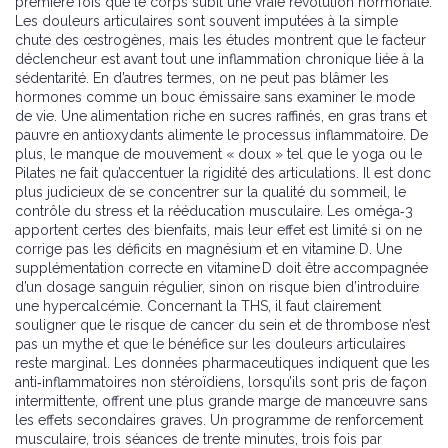
première fois que le corps subit une vraie révolution hormonale.
Les douleurs articulaires sont souvent imputées à la simple
chute des œstrogènes, mais les études montrent que le facteur
déclencheur est avant tout une inflammation chronique liée à la
sédentarité. En d’autres termes, on ne peut pas blâmer les
hormones comme un bouc émissaire sans examiner le mode
de vie. Une alimentation riche en sucres raffinés, en gras trans et
pauvre en antioxydants alimente le processus inflammatoire. De
plus, le manque de mouvement « doux » tel que le yoga ou le
Pilates ne fait qu’accentuer la rigidité des articulations. Il est donc
plus judicieux de se concentrer sur la qualité du sommeil, le
contrôle du stress et la rééducation musculaire. Les oméga‑3
apportent certes des bienfaits, mais leur effet est limité si on ne
corrige pas les déficits en magnésium et en vitamine D. Une
supplémentation correcte en vitamine D doit être accompagnée
d’un dosage sanguin régulier, sinon on risque bien d’introduire
une hypercalcémie. Concernant la THS, il faut clairement
souligner que le risque de cancer du sein et de thrombose n’est
pas un mythe et que le bénéfice sur les douleurs articulaires
reste marginal. Les données pharmaceutiques indiquent que les
anti‑inflammatoires non stéroïdiens, lorsqu’ils sont pris de façon
intermittente, offrent une plus grande marge de manœuvre sans
les effets secondaires graves. Un programme de renforcement
musculaire, trois séances de trente minutes, trois fois par