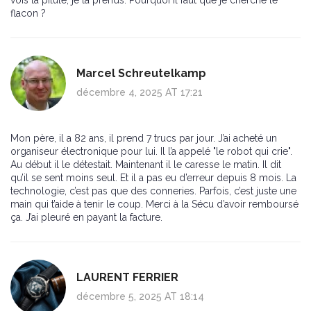
vois la pilule, je la prends. Pourquoi il faut que je cherche le
flacon ?
Marcel Schreutelkamp
décembre 4, 2025 AT 17:21
Mon père, il a 82 ans, il prend 7 trucs par jour. J’ai acheté un
organiseur électronique pour lui. Il l’a appelé "le robot qui crie".
Au début il le détestait. Maintenant il le caresse le matin. Il dit
qu’il se sent moins seul. Et il a pas eu d’erreur depuis 8 mois. La
technologie, c’est pas que des conneries. Parfois, c’est juste une
main qui t’aide à tenir le coup. Merci à la Sécu d’avoir remboursé
ça. J’ai pleuré en payant la facture.
LAURENT FERRIER
décembre 5, 2025 AT 18:14