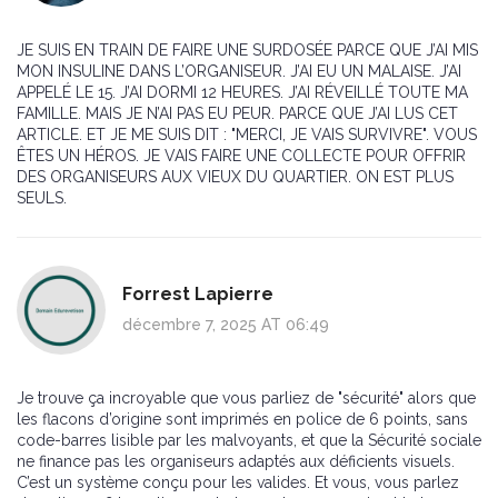
JE SUIS EN TRAIN DE FAIRE UNE SURDOSÉE PARCE QUE J’AI MIS
MON INSULINE DANS L’ORGANISEUR. J’AI EU UN MALAISE. J’AI
APPELÉ LE 15. J’AI DORMI 12 HEURES. J’AI RÉVEILLÉ TOUTE MA
FAMILLE. MAIS JE N’AI PAS EU PEUR. PARCE QUE J’AI LUS CET
ARTICLE. ET JE ME SUIS DIT : "MERCI, JE VAIS SURVIVRE". VOUS
ÊTES UN HÉROS. JE VAIS FAIRE UNE COLLECTE POUR OFFRIR
DES ORGANISEURS AUX VIEUX DU QUARTIER. ON EST PLUS
SEULS.
Forrest Lapierre
décembre 7, 2025 AT 06:49
Je trouve ça incroyable que vous parliez de "sécurité" alors que
les flacons d’origine sont imprimés en police de 6 points, sans
code-barres lisible par les malvoyants, et que la Sécurité sociale
ne finance pas les organiseurs adaptés aux déficients visuels.
C’est un système conçu pour les valides. Et vous, vous parlez