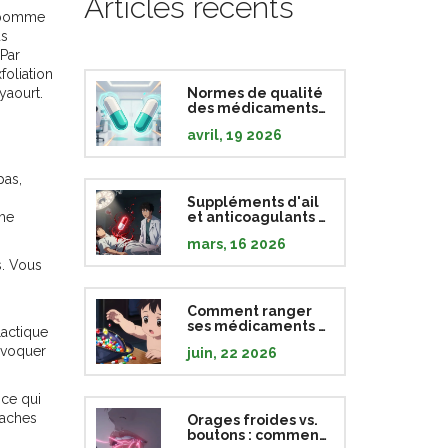
Articles récents
la pomme
us
Par
foliation
yaourt.
Normes de qualité
des médicaments
génériques :
avril, 19 2026
exigences et tests
de la FDA
pas,
Suppléments d'ail
ème
et anticoagulants :
risque accru de
mars, 16 2026
saignements
s. Vous
Comment ranger
ses médicaments :
lactique
guide de sécurité
rovoquer
juin, 22 2026
pour protéger
enfants et animaux
 ce qui
taches
Orages froides vs.
boutons : comment