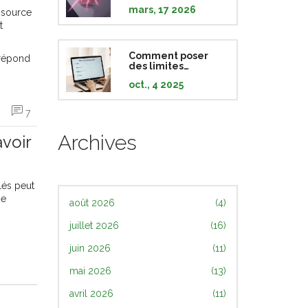
les différencier et
mars, 17 2026
les traiter
e source
t
Comment poser
 répond
des limites
lorsqu’on vit avec
oct., 4 2025
un trouble panique
7
Archives
avoir
lés peut
ne
août 2026
(4)
juillet 2026
(16)
juin 2026
(11)
mai 2026
(13)
avril 2026
(11)