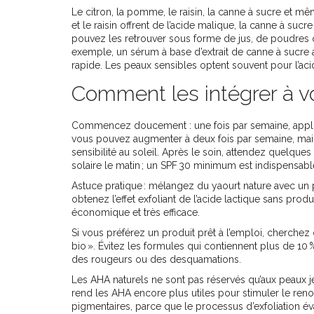
Le citron, la pomme, le raisin, la canne à sucre et mê
et le raisin offrent de l’acide malique, la canne à sucr
pouvez les retrouver sous forme de jus, de poudres 
exemple, un sérum à base d’extrait de canne à sucre a
rapide. Les peaux sensibles optent souvent pour l’acid
Comment les intégrer à vo
Commencez doucement : une fois par semaine, appliqu
vous pouvez augmenter à deux fois par semaine, mais 
sensibilité au soleil. Après le soin, attendez quelque
solaire le matin ; un SPF 30 minimum est indispensabl
Astuce pratique : mélangez du yaourt nature avec un
obtenez l’effet exfoliant de l’acide lactique sans produ
économique et très efficace.
Si vous préférez un produit prêt à l’emploi, cherchez 
bio ». Évitez les formules qui contiennent plus de 10 
des rougeurs ou des desquamations.
Les AHA naturels ne sont pas réservés qu’aux peaux jeu
rend les AHA encore plus utiles pour stimuler le reno
pigmentaires, parce que le processus d’exfoliation é