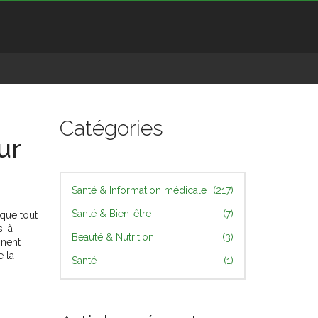
Catégories
ur
Santé & Information médicale
(217)
Santé & Bien-être
(7)
ique tout
, à
Beauté & Nutrition
(3)
nnent
 la
Santé
(1)