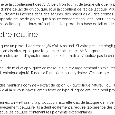
me le lait contiennent des AHA. Le citron fournit de l’acide citrique, 
e donne de l’acide glycolique, et le lait contient de l’acide lactique. Vo
ou d’extraits intégrés dans des sérums, des masques ou des crèmes. 
pporte de l’acide glycolique à haute concentration, idéal pour une ex
e lactique, plus doux, présent dans les produits à base de lait ou de 
tre routine
ez un produit contenant 5 % d’AHA naturel. Si votre peau ne réagit 
jamais plus. Appliquez toujours le soir, car les AHA augmentent la
s minutes avant d’hydrater pour sceller l’humidité. N’oubliez pas la cr
e.
 peu de miel et appliquez ce masque sur le visage pendant 10 minute
it chimique ajouté. Rincez à l’eau tiède, puis hydratez. C’est simple,
des mentions comme « extrait de citron », « glycolique naturel » ou « 
% d’AHA si vous n’avez jamais testé ce type d’ingrédient ; cela peut p
nes. En vieillissant, la production naturelle d’acide lactique diminue,
uvellement cellulaire. Ils aident également à réduire l’apparence des 
vacue les cellules contenant les pigments excédentaires.