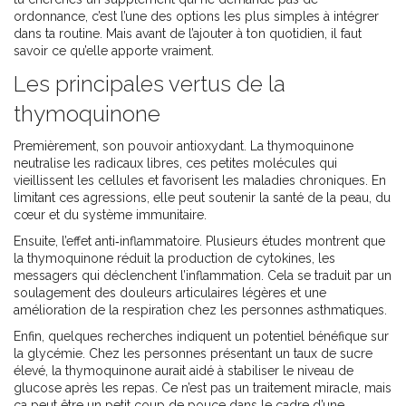
ordonnance, c’est l’une des options les plus simples à intégrer
dans ta routine. Mais avant de l’ajouter à ton quotidien, il faut
savoir ce qu’elle apporte vraiment.
Les principales vertus de la
thymoquinone
Premièrement, son pouvoir antioxydant. La thymoquinone
neutralise les radicaux libres, ces petites molécules qui
vieillissent les cellules et favorisent les maladies chroniques. En
limitant ces agressions, elle peut soutenir la santé de la peau, du
cœur et du système immunitaire.
Ensuite, l’effet anti‑inflammatoire. Plusieurs études montrent que
la thymoquinone réduit la production de cytokines, les
messagers qui déclenchent l’inflammation. Cela se traduit par un
soulagement des douleurs articulaires légères et une
amélioration de la respiration chez les personnes asthmatiques.
Enfin, quelques recherches indiquent un potentiel bénéfique sur
la glycémie. Chez les personnes présentant un taux de sucre
élevé, la thymoquinone aurait aidé à stabiliser le niveau de
glucose après les repas. Ce n’est pas un traitement miracle, mais
ça peut être un petit coup de pouce dans le cadre d’une