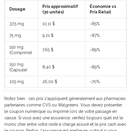
Prix approximatif
Économie vs
Dosage
(30 unités)
Prix Retail
37,5 mg
10,11 $
~85%
75 mg
9,21 $
~87%
150 mg
7,65 $
~89%
(Comprimé)
150 mg
8,40 $
~89%
(Capsule)
225 mg
26,00 $
~70%
Notez bien : ces prix s'appliquent généralement aux pharmacies
partenaires comme CVS ou Walgreens. Vous devez présenter
le coupon numérique ou imprimé lors de votre passage en
caisse. Si vous avez une assurance, vérifiez toujours quel est le
moins cher entre votre reste à charge assuré et le prix cash avec
le coupon. Parfois, l'assurance est meilleure, surtout si vous