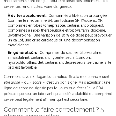
médicaments sont conçus pour être absorbés lentement - les
diviser les rend inutiles, voire dangereux.
À éviter absolument :
Comprimés à libération prolongée
(comme le metformine SR, l’amlodipine SR, l’Adderall XR),
comprimés enrobés (omeprazole, certains antibiotiques),
comprimés à index thérapeutique étroit (warfarin, digoxine,
lévothyroxine). Une variation de 10 % de dose peut provoquer
un caillot, une crise cardiaque ou une décompensation
thyroïdienne.
En général sûrs :
Comprimés de statines (atorvastatine,
simvastatine), certains antihypertenseurs (lisinopril,
hydrochlorothiazide), certains antidépresseurs (sertraline, si le
prix est favorable).
Comment savoir ? Regardez la notice. Si elle mentionne «
peut
être divisé
» ou «
score
», c’est un bon signe. Mais attention : une
ligne de score ne signifie pas toujours que c’est sûr. La FDA
précise que seul un fabricant qui a testé la stabilité du comprimé
divisé peut légalement affirmer qu’il est sécuritaire.
Comment le faire correctement ? 5