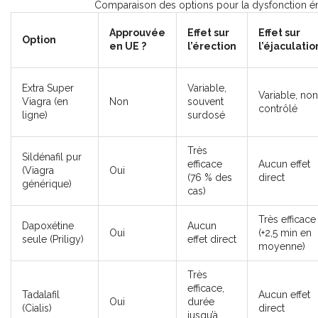
Comparaison des options pour la dysfonction érec
Approuvée
Effet sur
Effet sur
Option
en UE ?
l’érection
l’éjaculatio
Extra Super
Variable,
Variable, non
Viagra (en
Non
souvent
contrôlé
ligne)
surdosé
Très
Sildénafil pur
efficace
Aucun effet
(Viagra
Oui
(76 % des
direct
générique)
cas)
Très efficace
Dapoxétine
Aucun
Oui
(+2,5 min en
seule (Priligy)
effet direct
moyenne)
Très
efficace,
Tadalafil
Aucun effet
Oui
durée
(Cialis)
direct
jusqu’à