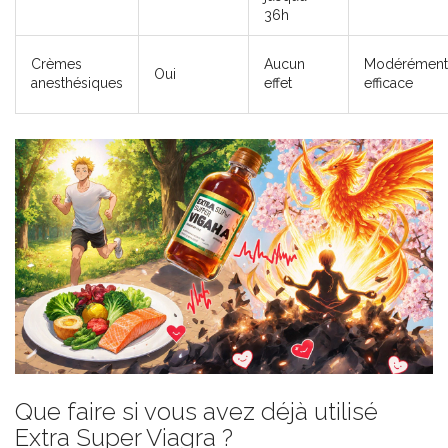
36h
Crèmes
Aucun
Modérément
Oui
anesthésiques
effet
efficace
Que faire si vous avez déjà utilisé
Extra Super Viagra ?