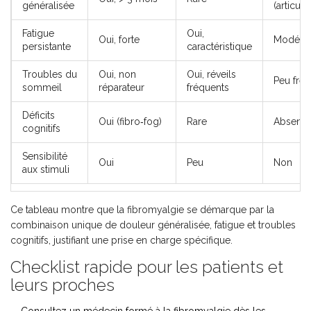
généralisée
(articula
Fatigue
Oui,
Oui, forte
Modéré
persistante
caractéristique
Troubles du
Oui, non
Oui, réveils
Peu fré
sommeil
réparateur
fréquents
Déficits
Oui (fibro‑fog)
Rare
Absents
cognitifs
Sensibilité
Oui
Peu
Non
aux stimuli
Ce tableau montre que la fibromyalgie se démarque par la
combinaison unique de douleur généralisée, fatigue et troubles
cognitifs, justifiant une prise en charge spécifique.
Checklist rapide pour les patients et
leurs proches