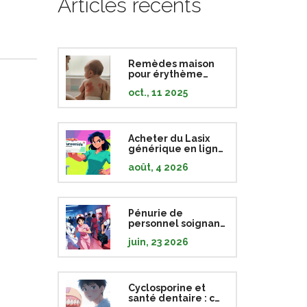
Articles récents
Remèdes maison
pour érythème
fessier : solutions
oct., 11 2025
sûres et efficaces
Acheter du Lasix
générique en ligne
: Guide des prix et
août, 4 2026
pharmacies sûres
Pénurie de
personnel soignant
: les stratégies des
juin, 23 2026
systèmes de santé
pour 2026
Cyclosporine et
santé dentaire : ce