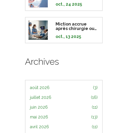
que les patients
oct., 24 2025
doivent savoir
Miction accrue
après chirurgie ou
traumatisme
oct., 13 2025
crânien: causes
neurologiques
Archives
août 2026
(3)
juillet 2026
(16)
juin 2026
(11)
mai 2026
(13)
avril 2026
(11)