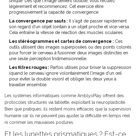
unique. Dès que l'image devient double, vous reculez
légèrement et recommencez. Cet exercice étire
progressivement la capacité de convergence.
La convergence par sauts :
Il s'agit de passer rapidement
son regard d'un objet lointain à un objet proche et vice-versa.
Cela entraîne la vitesse de réaction des muscles oculaires.
Les stéréogrammes et cartes de convergence :
Ces
outils utilisent des images superposées ou des points colorés
pour forcer le cerveau à fusionner deux images distinctes en
une seule perception tridimensionnelle.
Les filtres rouges :
Parfois utilisés pour briser la suppression
(quand le cerveau ignore volontairement l'image d'un œil
pour éviter la double vision) et obliger les deux yeux à
travailler ensemble.
Les systèmes informatiques comme
AmblyoPlay
offrent des
protocoles structurés via tablette, exploitant la neuroplasticité.
Bien que pratiques, ils restent moins efficaces que la supervision
humaine car ils ne peuvent pas ajuster la difficulté en temps réel
ni corrimer les mauvaises postures.
Et les lunettes prismatiques ? Est-ce