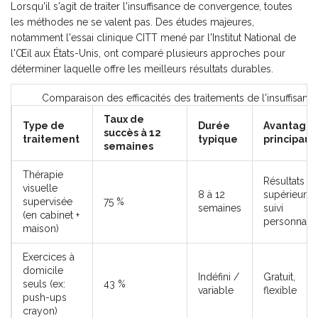
Lorsqu'il s'agit de traiter l'insuffisance de convergence, toutes
les méthodes ne se valent pas. Des études majeures,
notamment l'essai clinique
CITT
mené par l'Institut National de
l'Œil aux États-Unis,
ont comparé plusieurs approches pour
déterminer laquelle offre les meilleurs résultats durables.
Comparaison des efficacités des traitements de l'insuffisa
Taux de
Type de
Durée
Avantages
succès à 12
traitement
typique
principaux
semaines
Thérapie
Résultats
visuelle
8 à 12
supérieurs,
supervisée
75 %
semaines
suivi
(en cabinet +
personnalis
maison)
Exercices à
domicile
Indéfini /
Gratuit,
seuls (ex:
43 %
variable
flexible
push-ups
crayon)