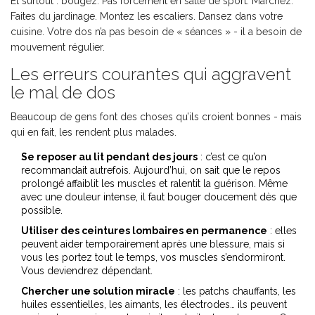
Et surtout : bougez. Pas forcément en salle de sport. Marchez.
Faites du jardinage. Montez les escaliers. Dansez dans votre
cuisine. Votre dos n’a pas besoin de « séances » - il a besoin de
mouvement régulier.
Les erreurs courantes qui aggravent
le mal de dos
Beaucoup de gens font des choses qu’ils croient bonnes - mais
qui en fait, les rendent plus malades.
Se reposer au lit pendant des jours
: c’est ce qu’on
recommandait autrefois. Aujourd’hui, on sait que le repos
prolongé affaiblit les muscles et ralentit la guérison. Même
avec une douleur intense, il faut bouger doucement dès que
possible.
Utiliser des ceintures lombaires en permanence
: elles
peuvent aider temporairement après une blessure, mais si
vous les portez tout le temps, vos muscles s’endormiront.
Vous deviendrez dépendant.
Chercher une solution miracle
: les patchs chauffants, les
huiles essentielles, les aimants, les électrodes… ils peuvent