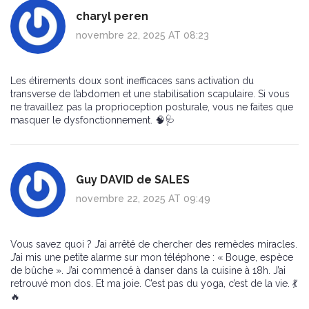
charyl peren
novembre 22, 2025 AT 08:23
Les étirements doux sont inefficaces sans activation du
transverse de l’abdomen et une stabilisation scapulaire. Si vous
ne travaillez pas la proprioception posturale, vous ne faites que
masquer le dysfonctionnement. 🧠🩺
Guy DAVID de SALES
novembre 22, 2025 AT 09:49
Vous savez quoi ? J’ai arrêté de chercher des remèdes miracles.
J’ai mis une petite alarme sur mon téléphone : « Bouge, espèce
de bûche ». J’ai commencé à danser dans la cuisine à 18h. J’ai
retrouvé mon dos. Et ma joie. C’est pas du yoga, c’est de la vie. 💃
🔥