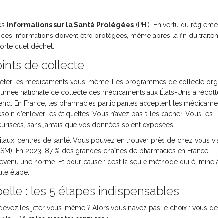
es
Informations sur la Santé Protégées
(PHI). En vertu du règleme
, ces informations doivent être protégées, même après la fin du traitem
porte quel déchet.
ints de collecte
as jeter les médicaments vous-même. Les programmes de collecte org
journée nationale de collecte des médicaments aux États-Unis a récolt
nd. En France, les pharmacies participantes acceptent les médicame
soin d’enlever les étiquettes. Vous n’avez pas à les cacher. Vous les
 sécurisées, sans jamais que vos données soient exposées.
itaux, centres de santé. Vous pouvez en trouver près de chez vous via
NSM). En 2023, 87 % des grandes chaînes de pharmacies en France
evenu une norme. Et pour cause : c’est la seule méthode qui élimine à 
ule étape.
belle : les 5 étapes indispensables
devez les jeter vous-même ? Alors vous n’avez pas le choix : vous de