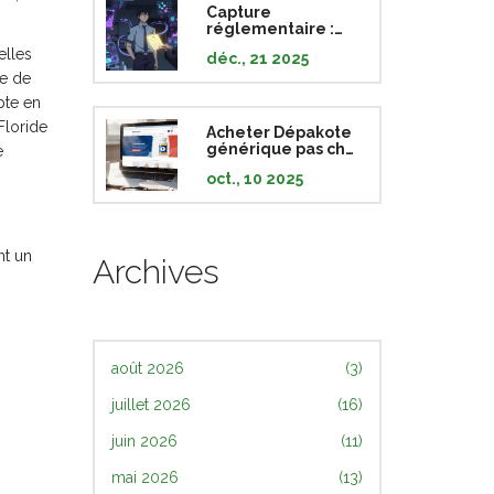
Capture
réglementaire :
comment les
elles
déc., 21 2025
industries
le de
influencent les
agences publiques
pte en
Floride
Acheter Dépakote
générique pas cher
e
en ligne: guide sûr
oct., 10 2025
et complet
nt un
Archives
août 2026
(3)
juillet 2026
(16)
juin 2026
(11)
mai 2026
(13)