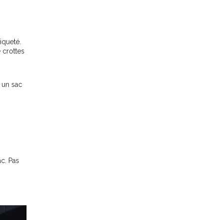
iqueté.
 crottes
 un sac
c. Pas