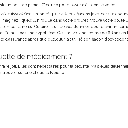
te un bout de papier. C’est une porte ouverte à l’identité volée.
cists Association
a montré que 42 % des flacons jetés dans les poub
 Imaginez : quelqu’un fouille dans votre ordures, trouve votre bouteil
aux médicaments. Ou pire : il utilise vos données pour ouvrir un com
ce. Ce n’est pas une hypothèse. C’est arrivé. Une femme de 68 ans en 
te d’assurance après que quelqu’un ait utilisé son flacon d’oxycodon
quette de médicament ?
ire joli. Elles sont nécessaires pour la sécurité. Mais elles devienne
 trouvez sur une étiquette typique :