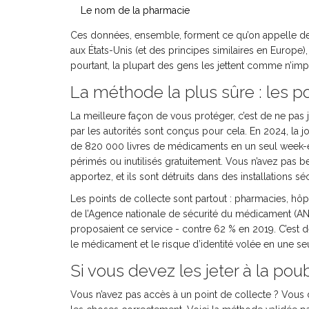
Le nom de la pharmacie
Ces données, ensemble, forment ce qu’on appelle d
aux États-Unis (et des principes similaires en Europe)
pourtant, la plupart des gens les jettent comme n’im
La méthode la plus sûre : les po
La meilleure façon de vous protéger, c’est de ne p
par les autorités sont conçus pour cela. En 2024, la 
de 820 000 livres de médicaments en un seul week-e
périmés ou inutilisés gratuitement. Vous n’avez pas be
apportez, et ils sont détruits dans des installations
Les points de collecte sont partout : pharmacies, hôp
de l’Agence nationale de sécurité du médicament (A
proposaient ce service - contre 62 % en 2019. C’est d
le médicament et le risque d’identité volée en une se
Si vous devez les jeter à la pou
Vous n’avez pas accès à un point de collecte ? Vous 