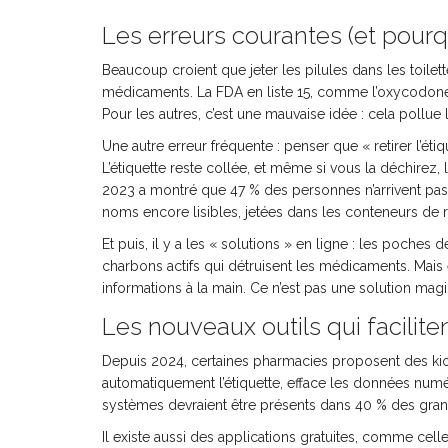
Les erreurs courantes (et pour
Beaucoup croient que jeter les pilules dans les toilett
médicaments. La FDA en liste 15, comme l’oxycodone ou
Pour les autres, c’est une mauvaise idée : cela pollue
Une autre erreur fréquente : penser que « retirer l’étiqu
L’étiquette reste collée, et même si vous la déchirez, 
2023 a montré que 47 % des personnes n’arrivent pas à
noms encore lisibles, jetées dans les conteneurs de r
Et puis, il y a les « solutions » en ligne : les poches 
charbons actifs qui détruisent les médicaments. Mais 
informations à la main. Ce n’est pas une solution magiq
Les nouveaux outils qui facilite
Depuis 2024, certaines pharmacies proposent des kio
automatiquement l’étiquette, efface les données num
systèmes devraient être présents dans 40 % des gran
Il existe aussi des applications gratuites, comme cell