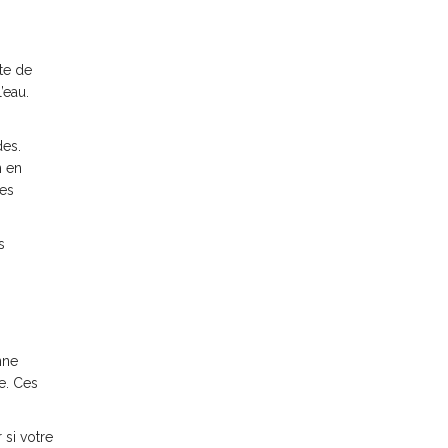
rte de
’eau.
des.
n en
des
s
nne
e. Ces
 si votre