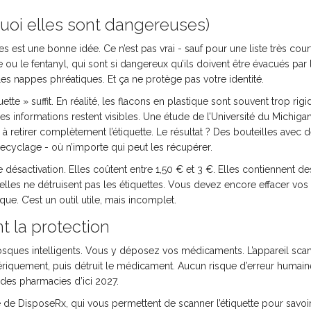
quoi elles sont dangereuses)
es est une bonne idée. Ce n’est pas vrai - sauf pour une liste très cou
 le fentanyl, qui sont si dangereux qu’ils doivent être évacués par l
 les nappes phréatiques. Et ça ne protège pas votre identité.
ette » suffit. En réalité, les flacons en plastique sont souvent trop rigi
les informations restent visibles. Une étude de l’Université du Michiga
 retirer complètement l’étiquette. Le résultat ? Des bouteilles avec 
ecyclage - où n’importe qui peut les récupérer.
de désactivation. Elles coûtent entre 1,50 € et 3 €. Elles contiennent de
elles ne détruisent pas les étiquettes. Vous devez encore effacer vos
ue. C’est un outil utile, mais incomplet.
nt la protection
sques intelligents. Vous y déposez vos médicaments. L’appareil sca
ériquement, puis détruit le médicament. Aucun risque d’erreur humain
des pharmacies d’ici 2027.
e de DisposeRx, qui vous permettent de scanner l’étiquette pour savoir