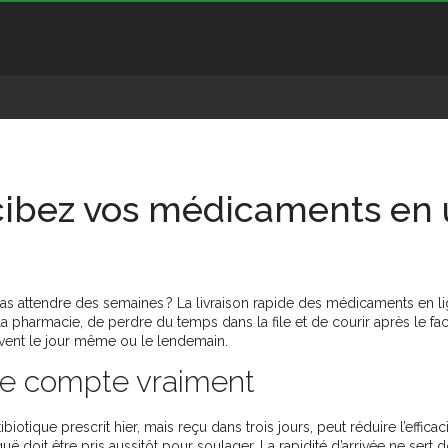
recibez vos médicaments en
as attendre des semaines ? La livraison rapide des médicaments en li
la pharmacie, de perdre du temps dans la file et de courir après le fac
uvent le jour même ou le lendemain.
ide compte vraiment
tique prescrit hier, mais reçu dans trois jours, peut réduire l’efficac
uë doit être pris aussitôt pour soulager. La rapidité d’arrivée ne sert 