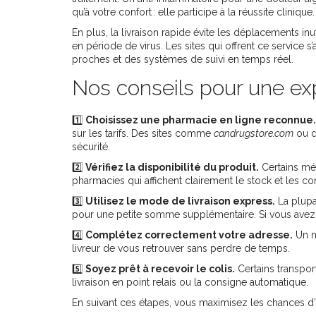
qu’à votre confort : elle participe à la réussite clinique.
En plus, la livraison rapide évite les déplacements i
en période de virus. Les sites qui offrent ce service s
proches et des systèmes de suivi en temps réel.
Nos conseils pour une exp
1️⃣
Choisissez une pharmacie en ligne reconnue.
sur les tarifs. Des sites comme
candrugstore.com
ou d
sécurité.
2️⃣
Vérifiez la disponibilité du produit.
Certains mé
pharmacies qui affichent clairement le stock et les con
3️⃣
Utilisez le mode de livraison express.
La plupa
pour une petite somme supplémentaire. Si vous avez 
4️⃣
Complétez correctement votre adresse.
Un n
livreur de vous retrouver sans perdre de temps.
5️⃣
Soyez prêt à recevoir le colis.
Certains transpor
livraison en point relais ou la consigne automatique.
En suivant ces étapes, vous maximisez les chances d’o