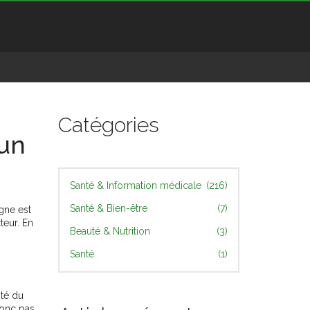
Catégories
 un
Santé & Information médicale
(216)
Santé & Bien-être
(7)
gne est
teur. En
Beauté & Nutrition
(3)
Santé
(1)
ité du
donc pas