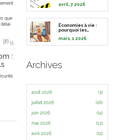
antidépresseurs et
ctement
avril, 7 2026
les jeunes :
comprendre les
risques et les
mes que
réalités
délai.
Économies à vie :
pourquoi les
génériques sont
mars, 1 2026
essentiels pour la
15
gestion des
maladies
chroniques
om :
Archives
ls
curité,
a
août 2026
(3)
juillet 2026
(16)
juin 2026
(11)
mai 2026
(13)
avril 2026
(11)