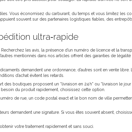
nutiles. Vous économisez du carburant, du temps et vous limitez les co
’appuient souvent sur des partenaires logistiques fiables, des entrepôt
édition ultra‑rapide
Recherchez les avis, la présence d’un numéro de licence et la trans
’autres mentionnés dans nos articles offrent des garanties de légalité
dicaments demandent une ordonnance, d’autres sont en vente libre. 
ditions d’achat évitent les retards.
rt des boutiques proposent un “livraison en 24 h” ou “livraison le jo
besoin du produit rapidement, choisissez cette option.
uméro de rue, un code postal exact et le bon nom de ville permetten
teurs demandent une signature. Si vous êtes souvent absent, choisiss
btenir votre traitement rapidement et sans souci.