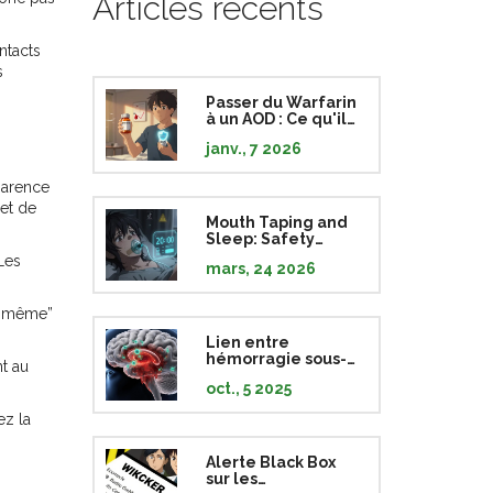
Articles récents
ntacts
s
Passer du Warfarin
à un AOD : Ce qu'il
faut savoir sur les
janv., 7 2026
effets secondaires
et la sécurité
parence
 et de
Mouth Taping and
Sleep: Safety
Concerns and
Les
mars, 24 2026
Evidence
ur même”
Lien entre
hémorragie sous-
t au
arachnoïdienne et
oct., 5 2025
trouble de stress
post‑traumatique
ez la
Alerte Black Box
sur les