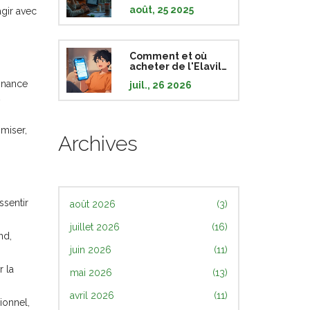
ligne en France
août, 25 2025
agir avec
(2025) : légal, sûr,
alternatives
Comment et où
acheter de l'Elavil
en ligne : Guide
nnance
juil., 26 2026
complet 2026
omiser,
Archives
ssentir
août 2026
(3)
juillet 2026
(16)
nd,
juin 2026
(11)
r la
mai 2026
(13)
avril 2026
(11)
ionnel,