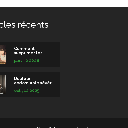
icles récents
Comment
supprimer les
informations
janv., 2 2026
personnelles sur
les flacons de
médicaments pour
éviter le vol
d'identité
Douleur
abdominale sévère
et fibromyalgie : ce
oct., 12 2025
qu’il faut savoir