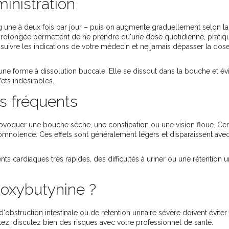
inistration
une à deux fois par jour – puis on augmente graduellement selon la
 prolongée permettent de ne prendre qu'une dose quotidienne, pratiq
 suivre les indications de votre médecin et ne jamais dépasser la dos
une forme à dissolution buccale. Elle se dissout dans la bouche et évi
ets indésirables.
us fréquents
ovoquer une bouche sèche, une constipation ou une vision floue. Cer
somnolence. Ces effets sont généralement légers et disparaissent avec
 cardiaques très rapides, des difficultés à uriner ou une rétention ur
'oxybutynine ?
obstruction intestinale ou de rétention urinaire sévère doivent éviter
ez, discutez bien des risques avec votre professionnel de santé.