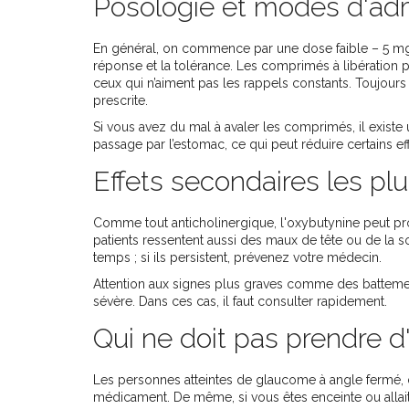
Posologie et modes d'adm
En général, on commence par une dose faible – 5 mg 
réponse et la tolérance. Les comprimés à libération
ceux qui n’aiment pas les rappels constants. Toujours
prescrite.
Si vous avez du mal à avaler les comprimés, il existe 
passage par l’estomac, ce qui peut réduire certains eff
Effets secondaires les pl
Comme tout anticholinergique, l'oxybutynine peut pr
patients ressentent aussi des maux de tête ou de la 
temps ; si ils persistent, prévenez votre médecin.
Attention aux signes plus graves comme des battements
sévère. Dans ces cas, il faut consulter rapidement.
Qui ne doit pas prendre d
Les personnes atteintes de glaucome à angle fermé, d'
médicament. De même, si vous êtes enceinte ou allait