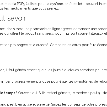
urs de la PDE5 (utilisés pour la dysfonction érectile) – peuvent inter
tous les médicaments que vous prenez.
ut savoir
ternet, choisissez une pharmacie en ligne agréée, demandez une ordo
tes qui offrent le produit sans prescription : ils sont souvent illégaux et
ration prolongée) et la quantité. Comparer les offres peut faire écon
on, il faut généralement quelques jours à quelques semaines pour re
diminuer progressivement la dose pour éviter les symptômes de rebo
 le temps ?
Souvent, oui. Si ils restent gênants, le médecin peut ajuste
nd il est bien utilisé et surveillé. Suivez les conseils de votre profess