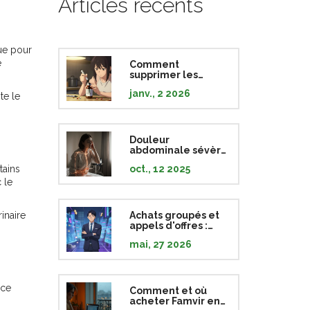
Articles récents
ue pour
e
Comment
supprimer les
informations
janv., 2 2026
personnelles sur
te le
les flacons de
médicaments pour
éviter le vol
d'identité
Douleur
abdominale sévère
et fibromyalgie : ce
tains
oct., 12 2025
qu’il faut savoir
 le
inaire
Achats groupés et
appels d'offres :
comment les
mai, 27 2026
assureurs
réduisent les coûts
des génériques
 ce
Comment et où
acheter Famvir en