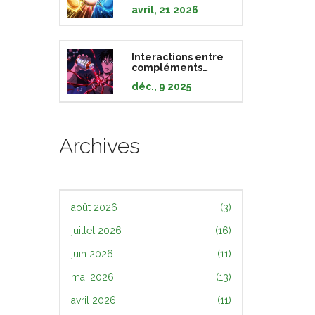
comment les
avril, 21 2026
génériques
égalent-ils les
princeps ?
Interactions entre
compléments
alimentaires et
déc., 9 2025
médicaments : ce
qu'il faut savoir
pour éviter les
risques
Archives
août 2026
(3)
juillet 2026
(16)
juin 2026
(11)
mai 2026
(13)
avril 2026
(11)