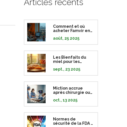
Articles récents
Comment et où
acheter Famvir en
ligne en France
août, 25 2025
(2025) : légal, sûr,
alternatives
Les Bienfaits du
miel pour les
abrasions : guide
sept., 23 2025
complet
Miction accrue
après chirurgie ou
traumatisme
oct., 13 2025
crânien: causes
neurologiques
Normes de
sécurité de la FDA :