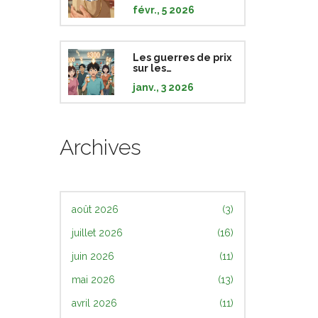
en sac brun :
févr., 5 2026
Comment vous
préparer pour une
consultation sûre
Les guerres de prix
sur les
médicaments
janv., 3 2026
génériques :
comment les
consommateurs en
bénéficient
vraiment
Archives
août 2026
(3)
juillet 2026
(16)
juin 2026
(11)
mai 2026
(13)
avril 2026
(11)