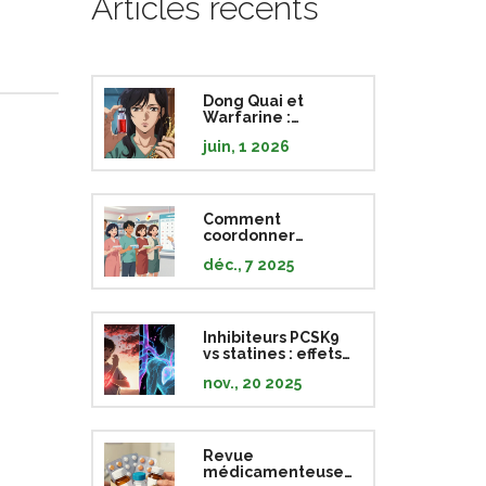
Articles récents
Dong Quai et
Warfarine :
Comprendre les
juin, 1 2026
risques
d'anticoagulation
accrue
Comment
coordonner
plusieurs
déc., 7 2025
ordonnances pour
réduire vos frais de
participation
Inhibiteurs PCSK9
vs statines : effets
secondaires et
nov., 20 2025
résultats cliniques
Revue
médicamenteuse