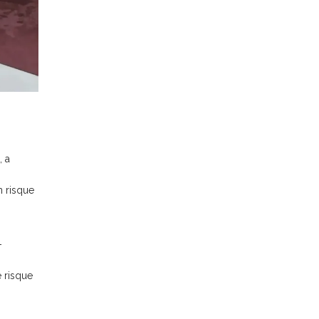
, a
n risque
-
e risque