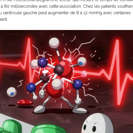
40 à 80 millisecondes avec cette association. Chez les patients souffran
e du ventricule gauche peut augmenter de 8 à 12 mmHg avec certaines
ient.