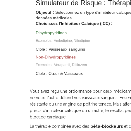
Simulateur de Risque : Théra
Objectif :
Sélectionnez un type d'inhibiteur calciqu
données médicales.
Choisissez l'Inhibiteur Calcique (ICC) :
Dihydropyridines
Exemples : Amlodipine, Nifédipine
Cible : Vaisseaux sanguins
Non-Dihydropyridines
Exemples : Verapamil, Diltiazem
Cible : Cœur & Vaisseaux
Vous avez reçu une ordonnance pour deux médicaments
nerveux, l'autre détend vos vaisseaux sanguins. Ensem
résistante ou une angine de poitrine tenace. Mais att
précis d'inhibiteur calcique ou un autre, le résultat p
blocage cardiaque.
La thérapie combinée avec des
bêta-blockeurs
et d