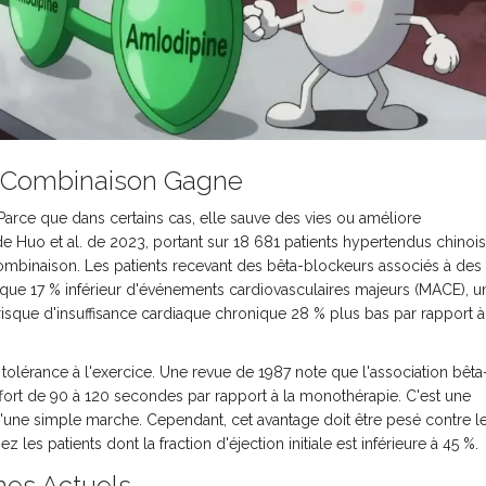
la Combinaison Gagne
 Parce que dans certains cas, elle sauve des vies ou améliore
e Huo et al. de 2023, portant sur 18 681 patients hypertendus chinois
mbinaison. Les patients recevant des bêta-blockeurs associés à des
que 17 % inférieur d'événements cardiovasculaires majeurs (MACE), u
 risque d'insuffisance cardiaque chronique 28 % plus bas par rapport à
a tolérance à l'exercice. Une revue de 1987 note que l'association bêta
effort de 90 à 120 secondes par rapport à la monothérapie. C'est une
d'une simple marche. Cependant, cet avantage doit être pesé contre l
les patients dont la fraction d'éjection initiale est inférieure à 45 %.
nes Actuels