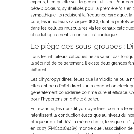
experts, bien qu'elle soit largement utilisée. Pour c
bêta-blockeurs, synthétisés pour la première fois en
sympathique. Ils réduisent la fréquence cardiaque, la 
côté, les inhibiteurs calciques (ICC), dont le protot
dans les cellules musculaires via les canaux calciqu
et réduit également la contractilité cardiaque.
Le piège des sous-groupes : D
Tous les inhibiteurs calciques ne se valent pas lorsqu
la sécurité de ce traitement. Il existe deux grandes 
différent.
Les
dihydropyridines
, telles que l'
amlodipine
ou la
ni
Elles ont peu d'effet direct sur la conduction électr
généralement considérée comme sûre et efficace. C'e
pour l'hypertension difficile à traiter.
En revanche, les
non-dihydropyridines
, comme le
ve
ralentissent la conduction électrique au niveau du nœ
bloqueur qui fait déjà la même chose, le risque de "
en 2023 (PMC10184485) montre que l'association de v