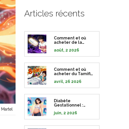
Articles récents
Comment et où
acheter de la
Mébéverine en
août, 2 2026
ligne : Guide
complet, prix et
pharmacies sûres
Comment et où
acheter du Tamiflu
en ligne : Guide
avril, 26 2026
complet 2026
Diabète
Gestationnel :
 Martel
Guide Complet
juin, 2 2026
pour Maîtriser Votre
Glycémie Pendant
la Grossesse