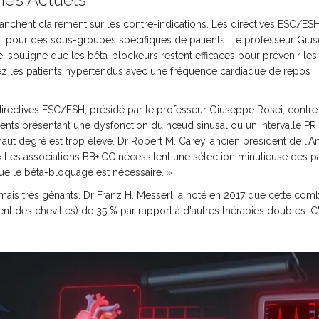
tranchent clairement sur les contre-indications. Les directives ESC/ES
 pour des sous-groupes spécifiques de patients. Le professeur Giu
, souligne que les bêta-blockeurs restent efficaces pour prévenir les
hez les patients hypertendus avec une fréquence cardiaque de repos
irectives ESC/ESH, présidé par le professeur Giuseppe Rosei, contre
tients présentant une dysfonction du nœud sinusal ou un intervalle PR
aut degré est trop élevé. Dr Robert M. Carey, ancien président de l'
 « Les associations BB+ICC nécessitent une sélection minutieuse des pa
ue le bêta-bloquage est nécessaire. »
 mais très gênants. Dr Franz H. Messerli a noté en 2017 que cette com
 des chevilles) de 35 % par rapport à d'autres thérapies doubles. C'