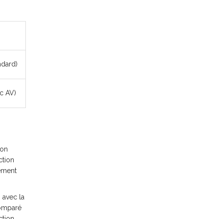
ndard)
oc AV)
son
ction
nement
 avec la
comparé
ction