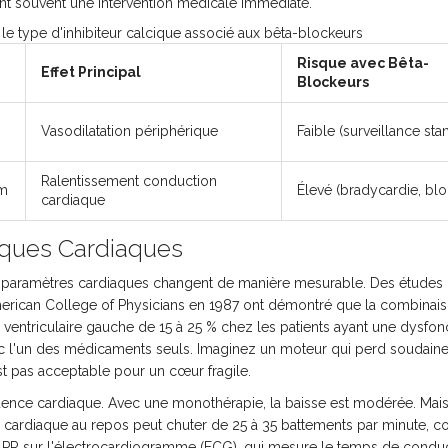
ant souvent une intervention médicale immédiate.
e type d'inhibiteur calcique associé aux bêta-blockeurs
Risque avec Bêta-
Effet Principal
Blockeurs
Vasodilatation périphérique
Faible (surveillance sta
Ralentissement conduction
em
Élevé (bradycardie, bl
cardiaque
ques Cardiaques
paramètres cardiaques changent de manière mesurable. Des études
erican College of Physicians en 1987 ont démontré que la combinai
on ventriculaire gauche de 15 à 25 % chez les patients ayant une dysfon
vec l'un des médicaments seuls. Imaginez un moteur qui perd soudai
t pas acceptable pour un cœur fragile.
uence cardiaque. Avec une monothérapie, la baisse est modérée. Mais
 cardiaque au repos peut chuter de 25 à 35 battements par minute, 
le PR sur l'électrocardiogramme (ECG), qui mesure le temps de condu