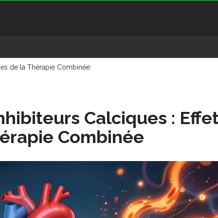
aques de la Thérapie Combinée
hibiteurs Calciques : Effe
hérapie Combinée