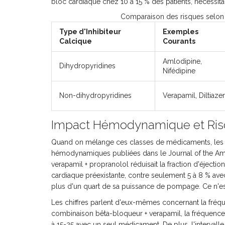
bloc cardiaque chez 10 à 15 % des patients, nécessit
Comparaison des risques selon l
Type d'Inhibiteur
Exemples
Calcique
Courants
Amlodipine,
Dihydropyridines
Nifédipine
Non-dihydropyridines
Verapamil, Diltiaz
Impact Hémodynamique et Ris
Quand on mélange ces classes de médicaments, les 
hémodynamiques publiées dans le Journal of the Am
verapamil + propranolol réduisait la fraction d'éjecti
cardiaque préexistante, contre seulement 5 à 8 % a
plus d'un quart de sa puissance de pompage. Ce n'es
Les chiffres parlent d'eux-mêmes concernant la fréq
combinaison bêta-bloqueur + verapamil, la fréquence
à 15-25 avec un seul médicament. De plus, l'interval