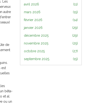
s. Les
avril 2026
(11)
nerveux
un autre
mars 2026
(15)
d'entrer
février 2026
(14)
sseaux)
janvier 2026
(29)
décembre 2025
(29)
novembre 2025
(25)
oûte de
alement
octobre 2025
(27)
septembre 2025
(15)
guins.
 est
tuelles
lles
 un bêta-
 et al.
ve ou un