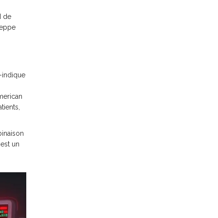
H de
seppe
-indique
American
tients,
binaison
est un