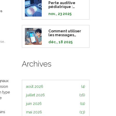
Perte auditive
pédiatrique :
dépistage, causes
es
nov., 23 2025
et intervention
précoce
Comment utiliser
les messages
sécurisés pour
yse.
déc., 18 2025
poser des
questions sur vos
médicaments
Archives
gnaux
nsion
août 2026
(4)
n type
juillet 2026
(16)
e
juin 2026
(11)
ains
mai 2026
(13)