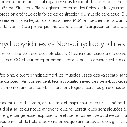
omprendre pourquoi, il faut regarder sous le capot de ces médicament
 1964 par Sir James Black, agissent comme des freins sur le système 
pression artérielle et la force de contraction du muscle cardiaque. D'
ype verapamil a vu le jour dans les années 1960, empêchent le calcium 
es de type L. Cela provoque une vasodilatation (élargissement des vai
ihydropyridines vs Non-dihydropyridines
'on les associe à des bêta-blockeurs. C'est ici que réside la clé de v
familles d'ICC, et leur comportement face aux bêta-blockeurs est radic
fédipine
, ciblent principalement les muscles lisses des vaisseaux san
ique du cœur. Par conséquent, leur association avec des bêta-blockeurs
st même l'une des combinaisons privilégiées dans les guidelines ac
rapamil
et le
diltiazem
, ont un impact majeur sur le cœur lui-même. E
ud sinusal et du nœud atrioventriculaire. Lorsqu'elles sont ajoutées à
synergie dangereuse" explose. Une étude rétrospective publiée par Huo
erapamil et de bêta-blockeurs provoque une bradycardie significati