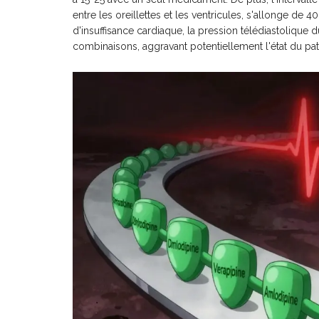
entre les oreillettes et les ventricules, s'allonge de 
d'insuffisance cardiaque, la pression télédiastoliqu
combinaisons, aggravant potentiellement l'état du pat