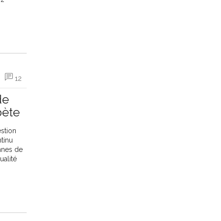
12
de
bète
estion
tinu
ennes de
ualité