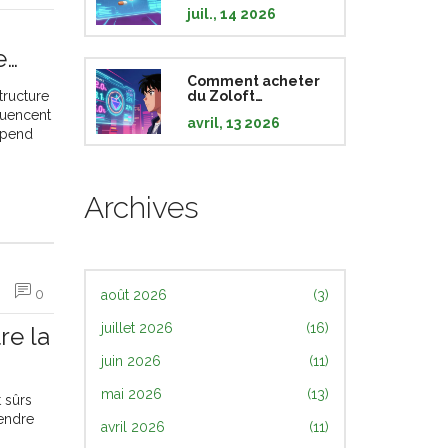
: Guide prix,
juil., 14 2026
sécurité et
pharmacies fiables
en 2026
e
rix
Comment acheter
tructure
du Zoloft
générique pas cher
luencent
avril, 13 2026
en ligne en 2026
épend
Archives
0
août 2026
(3)
juillet 2026
(16)
re la
juin 2026
(11)
mai 2026
(13)
 sûrs
rendre
avril 2026
(11)