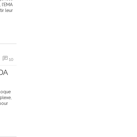
, l’EMA
ir leur
10
FDA
bloque
plexe,
pour