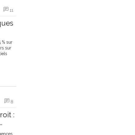
11
ques
 % sur
rs sur
iels
8
oit :
igences