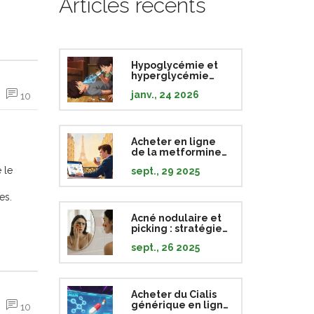
Articles récents
Hypoglycémie et
hyperglycémie
sévères causées
janv., 24 2026
10
par les
médicaments
contre le diabète :
protocoles
d'urgence
Acheter en ligne
de la metformine
générique pas
 le
sept., 29 2025
chère
es.
Acné nodulaire et
picking : stratégies
efficaces pour
sept., 26 2025
arrêter de toucher
la peau
Acheter du Cialis
générique en ligne
10