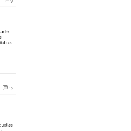
9
urité
s
fiables.
12
quelles
ez