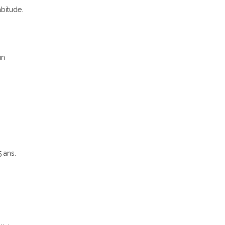
bitude.
un
 ans.