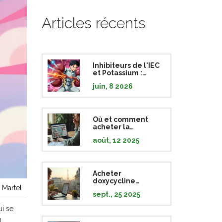
Articles récents
Inhibiteurs de l'IEC
et Potassium :
Risques, Aliments à
juin, 8 2026
Éviter et
Précautions
Où et comment
acheter la
Tretinoïne en
août, 12 2025
ligne: Guide
complet, sécurisé
et légal
Acheter
doxycycline
 Martel
générique pas
sept., 25 2025
chère en ligne :
guide complet
ui se
2025
n