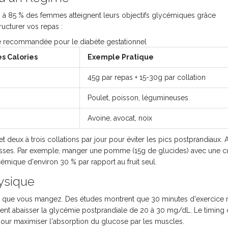
 70 à 85 % des femmes atteignent leurs objectifs glycémiques grâce
ucturer vos repas :
ue recommandée pour le diabète gestationnel
s Calories
Exemple Pratique
45g par repas + 15-30g par collation
Poulet, poisson, légumineuses
Avoine, avocat, noix
et deux à trois collations par jour pour éviter les pics postprandiaux.
isses. Par exemple, manger une pomme (15g de glucides) avec une cu
mique d'environ 30 % par rapport au fruit seul.
hysique
ce que vous mangez. Des études montrent que 30 minutes d'exercice
uvent abaisser la glycémie postprandiale de 20 à 30 mg/dL. Le timin
 pour maximiser l'absorption du glucose par les muscles.