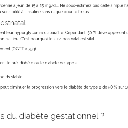
cémie à jeun de 15 à 25 mg/dL. Ne sous-estimez pas cette simple ha
ensibilité à l'insuline sans risque pour le fœtus.
Postnatal
nt leur hyperglycémie disparaître. Cependant, 50 % développeront 
 n'a lieu. C'est pourquoi le suivi postnatal est vital :
ement (OGTT à 75g).
nt le pré-diabète ou le diabète de type 2.
poids stable.
eut diminuer la progression vers le diabète de type 2 de 58 % sur 15
 du diabète gestationnel ?