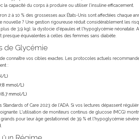
la capacité du corps à produire ou utiliser l'insuline efficacement.
nviron 2 à 10 % des grossesses aux États-Unis sont affectées chaque a
e nouvelle ? Une gestion rigoureuse réduit considérablement les ris
us de 3,9 kg), la dystocie d'épaules et l'hypoglycémie néonatale. 
nt presque équivalentes à celles des femmes sans diabète.
es de Glycémie
ial de connaître vos cibles exactes. Les protocoles actuels recommand
ent :
l/L)
(7,8 mmol/L)
 (6,7 mmol/L)
 des Standards of Care 2023 de l'ADA. Si vos lectures dépassent réguli
oignante. L'utilisation de moniteurs continus de glucose (MCG) mont
és grands pour leur âge gestationnel de 39 % et l'hypoglycémie sévère
.
 Qu'un Régime