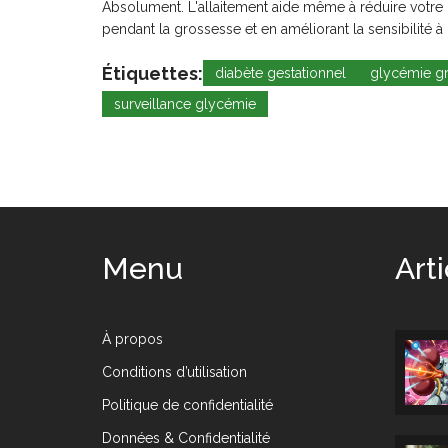
Absolument. L'allaitement aide même à réduire votre 
pendant la grossesse et en améliorant la sensibilité à l
Étiquettes:
diabète gestationnel
glycémie g
surveillance glycémie
Menu
Art
À propos
Conditions d’utilisation
Politique de confidentialité
Données & Confidentialité