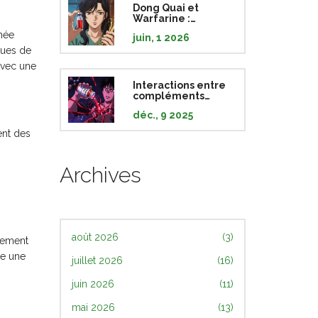
Dong Quai et
Warfarine :
Comprendre les
nnée
juin, 1 2026
risques
ques de
d'anticoagulation
accrue
Avec une
Interactions entre
compléments
alimentaires et
déc., 9 2025
médicaments : ce
qu'il faut savoir
ent des
pour éviter les
risques
Archives
août 2026
(3)
èrement
re une
juillet 2026
(16)
juin 2026
(11)
mai 2026
(13)