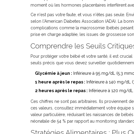
moment où les hormones placentaires interfèrent avec 
Ce n'est pas votre faute, et vous n'êtes pas seule. E
selon l'American Diabetes Association (ADA). La bonn
complications comme la macrosomie (bébés pesant pl
prise en charge adaptée, les issues de grossesse so
Comprendre les Seuils Critiqu
Pour protéger votre bébé et votre santé, il est cruc
seuils précis que vous devez surveiller quotidiennem
Glycémie à jeun :
Inférieure à 95 mg/dL (5,3 mmo
1 heure après le repas :
Inférieure à 140 mg/dL 
2 heures après le repas :
Inférieure à 120 mg/dL
Ces chiffres ne sont pas arbitraires. Ils proviennent
ces valeurs, consultez immédiatement votre équipe s
valeur particulière, réduisant les naissances de béb
néonatale de 54 % par rapport au monitoring standard
Stratégies Alimentaires : Plus