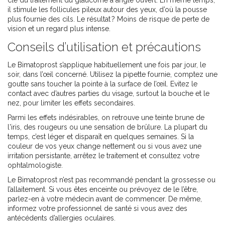
clé du traitement du glaucome à angle ouvert. En même temps,
il stimule les follicules pileux autour des yeux, d’où la pousse
plus fournie des cils. Le résultat ? Moins de risque de perte de
vision et un regard plus intense.
Conseils d’utilisation et précautions
Le Bimatoprost s’applique habituellement une fois par jour, le
soir, dans l’œil concerné. Utilisez la pipette fournie, comptez une
goutte sans toucher la pointe à la surface de l’œil. Evitez le
contact avec d’autres parties du visage, surtout la bouche et le
nez, pour limiter les effets secondaires.
Parmi les effets indésirables, on retrouve une teinte brune de
l'iris, des rougeurs ou une sensation de brûlure. La plupart du
temps, c’est léger et disparaît en quelques semaines. Si la
couleur de vos yeux change nettement ou si vous avez une
irritation persistante, arrêtez le traitement et consultez votre
ophtalmologiste.
Le Bimatoprost n’est pas recommandé pendant la grossesse ou
l’allaitement. Si vous êtes enceinte ou prévoyez de le l’être,
parlez-en à votre médecin avant de commencer. De même,
informez votre professionnel de santé si vous avez des
antécédents d’allergies oculaires.