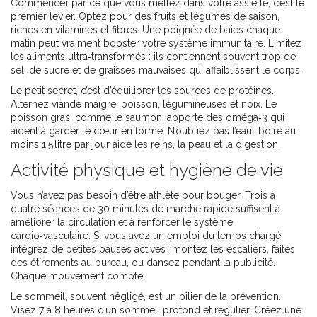
Commencer par ce que vous mettez dans votre assiette, c’est le
premier levier. Optez pour des fruits et légumes de saison,
riches en vitamines et fibres. Une poignée de baies chaque
matin peut vraiment booster votre système immunitaire. Limitez
les aliments ultra‑transformés : ils contiennent souvent trop de
sel, de sucre et de graisses mauvaises qui affaiblissent le corps.
Le petit secret, c’est d’équilibrer les sources de protéines.
Alternez viande maigre, poisson, légumineuses et noix. Le
poisson gras, comme le saumon, apporte des oméga‑3 qui
aident à garder le cœur en forme. N’oubliez pas l’eau : boire au
moins 1,5 litre par jour aide les reins, la peau et la digestion.
Activité physique et hygiène de vie
Vous n’avez pas besoin d’être athlète pour bouger. Trois à
quatre séances de 30 minutes de marche rapide suffisent à
améliorer la circulation et à renforcer le système
cardio‑vasculaire. Si vous avez un emploi du temps chargé,
intégrez de petites pauses actives : montez les escaliers, faites
des étirements au bureau, ou dansez pendant la publicité.
Chaque mouvement compte.
Le sommeil, souvent négligé, est un pilier de la prévention.
Visez 7 à 8 heures d’un sommeil profond et régulier. Créez une