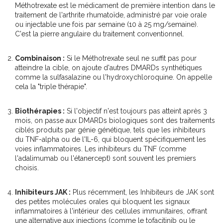
Méthotrexate
est
le médicament de première intention dans le
traitement de l'arthrite rhumatoïde, administré par voie orale
ou injectable une fois par semaine
(10 à 25 mg/semaine).
C'est la pierre angulaire du traitement conventionnel.
Combinaison :
Si le Méthotrexate seul ne suffit pas pour
atteindre la cible, on ajoute d'autres DMARDs synthétiques
comme la sulfasalazine ou l'hydroxychloroquine. On appelle
cela la "triple thérapie".
Biothérapies :
Si l'objectif n'est toujours pas atteint après 3
mois, on passe aux
DMARDs biologiques
sont
des traitements
ciblés produits par génie génétique, tels que les inhibiteurs
du TNF-alpha ou de l'IL-6, qui bloquent spécifiquement les
voies inflammatoires
. Les inhibiteurs du TNF (comme
l'adalimumab ou l'étanercept) sont souvent les premiers
choisis.
Inhibiteurs JAK :
Plus récemment, les
Inhibiteurs de JAK
sont
des petites molécules orales qui bloquent les signaux
inflammatoires à l'intérieur des cellules immunitaires, offrant
une alternative aux injections
(comme le tofacitinib ou le