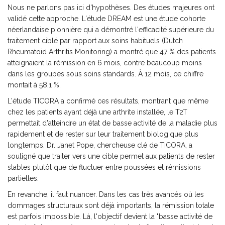
Nous ne parlons pas ici d'hypothèses. Des études majeures ont
validé cette approche. L'étude
DREAM
est
une étude cohorte
néerlandaise pionnière qui a démontré l'efficacité supérieure du
traitement ciblé par rapport aux soins habituels
(Dutch
Rheumatoid Arthritis Monitoring) a montré que 47 % des patients
atteignaient la rémission en 6 mois, contre beaucoup moins
dans les groupes sous soins standards. À 12 mois, ce chiffre
montait à 58,1 %.
L'étude TICORA a confirmé ces résultats, montrant que même
chez les patients ayant déjà une arthrite installée, le T2T
permettait d'atteindre un état de basse activité de la maladie plus
rapidement et de rester sur leur traitement biologique plus
longtemps. Dr. Janet Pope, chercheuse clé de TICORA, a
souligné que traiter vers une cible permet aux patients de rester
stables plutôt que de fluctuer entre poussées et rémissions
partielles.
En revanche, il faut nuancer. Dans les cas très avancés où les
dommages structuraux sont déjà importants, la rémission totale
est parfois impossible. Là, l'objectif devient la "basse activité de