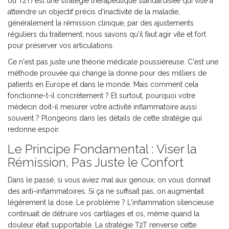
ou T2T)
est
une stratégie thérapeutique standardisée qui vise à
atteindre un objectif précis d'inactivité de la maladie,
généralement la rémission clinique, par des ajustements
réguliers du traitement
, nous savons qu'il faut agir vite et fort
pour préserver vos articulations.
Ce n'est pas juste une théorie médicale poussiéreuse. C'est une
méthode prouvée qui change la donne pour des milliers de
patients en Europe et dans le monde. Mais comment cela
fonctionne-t-il concrètement ? Et surtout, pourquoi votre
médecin doit-il mesurer votre activité inflammatoire aussi
souvent ? Plongeons dans les détails de cette stratégie qui
redonne espoir.
Le Principe Fondamental : Viser la
Rémission, Pas Juste le Confort
Dans le passé, si vous aviez mal aux genoux, on vous donnait
des anti-inflammatoires. Si ça ne suffisait pas, on augmentait
légèrement la dose. Le problème ? L'inflammation silencieuse
continuait de détruire vos cartilages et os, même quand la
douleur était supportable. La stratégie T2T renverse cette