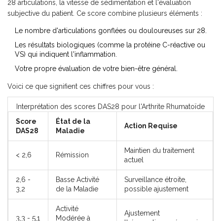
28 articulations, la vitesse de sédimentation et l'évaluation
subjective du patient
. Ce score combine plusieurs éléments :
Le nombre d'articulations gonflées ou douloureuses sur 28.
Les résultats biologiques (comme la protéine C-réactive ou
VS) qui indiquent l'inflammation.
Votre propre évaluation de votre bien-être général.
Voici ce que signifient ces chiffres pour vous :
Interprétation des scores DAS28 pour l'Arthrite Rhumatoïde
Score
État de la
Action Requise
DAS28
Maladie
Maintien du traitement
< 2,6
Rémission
actuel
2,6 -
Basse Activité
Surveillance étroite,
3,2
de la Maladie
possible ajustement
Activité
Ajustement
3,3 - 5,1
Modérée à