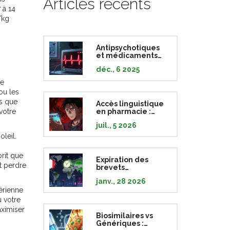
Articles récents
 à 14
/kg
Antipsychotiques
et médicaments
cardiaques :
déc., 6 2025
risques de
prolongation de
le
l'intervalle QT
ou les
ès que
Accès linguistique
votre
en pharmacie :
droits aux
juil., 5 2026
interprètes et
sécurité du patient
leil.
rit que
Expiration des
t perdre
brevets
internationaux :
janv., 28 2026
des délais
térienne
différents dans le
monde
u votre
aximiser
Biosimilaires vs
Génériques :