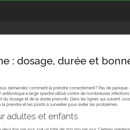
ne : dosage, durée et bonn
vous demandez comment la prendre correctement ? Pas de panique,
un antibiotique à large spectre utilisé contre de nombreuses infections
t du dosage et de la durée prescrits. Dans les lignes qui suivent, vou
 la prendre et les points à surveiller pour éviter les problèmes.
adultes et enfants
 deux fois par jour, soit un total de 200 mg par jour. Certains médeci