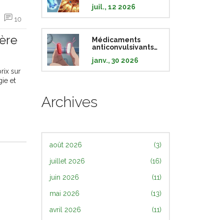
Comprendre les
juil., 12 2026
différences clés
10
ère
Médicaments
anticonvulsivants
et substitution
janv., 30 2026
générique : risques
et bonnes
rix sur
pratiques
gie et
Archives
août 2026
(3)
juillet 2026
(16)
juin 2026
(11)
mai 2026
(13)
avril 2026
(11)