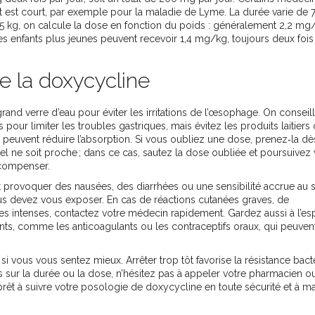
t est court, par exemple pour la maladie de Lyme. La durée varie de 7
 45 kg, on calcule la dose en fonction du poids : généralement 2,2 mg
es enfants plus jeunes peuvent recevoir 1,4 mg/kg, toujours deux fois
e la doxycycline
nd verre d’eau pour éviter les irritations de l’œsophage. On conseil
pour limiter les troubles gastriques, mais évitez les produits laitiers 
ls peuvent réduire l’absorption. Si vous oubliez une dose, prenez‑la d
l ne soit proche ; dans ce cas, sautez la dose oubliée et poursuivez 
 compenser.
t provoquer des nausées, des diarrhées ou une sensibilité accrue au so
ous devez vous exposer. En cas de réactions cutanées graves, de
 intenses, contactez votre médecin rapidement. Gardez aussi à l’esp
nts, comme les anticoagulants ou les contraceptifs oraux, qui peuven
i vous vous sentez mieux. Arrêter trop tôt favorise la résistance bac
s sur la durée ou la dose, n’hésitez pas à appeler votre pharmacien o
rêt à suivre votre posologie de doxycycline en toute sécurité et à m