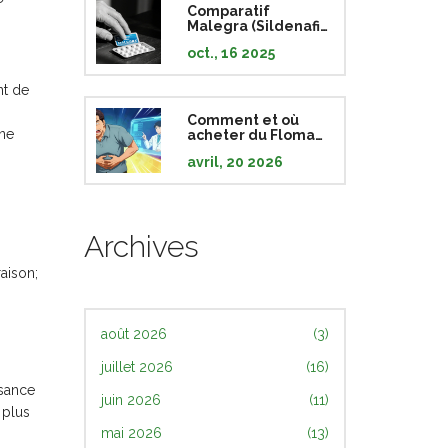
Comparatif
Malegra (Sildenafil)
et ses alternatives
oct., 16 2025
nt de
Comment et où
rne
acheter du Flomax
en ligne : Guide
avril, 20 2026
complet 2026
Archives
aison;
août 2026
(3)
juillet 2026
(16)
isance
juin 2026
(11)
 plus
mai 2026
(13)