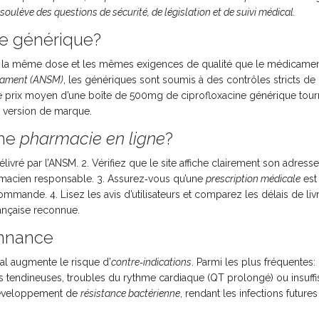
soulève des questions de sécurité, de législation et de suivi médical.
ine générique?
if, la même dose et les mêmes exigences de qualité que le médicame
icament (ANSM)
, les génériques sont soumis à des contrôles stricts de
le prix moyen d’une boîte de 500mg de ciprofloxacine générique tou
a version de marque.
une
pharmacie en ligne
?
livré par l’ANSM. 2. Vérifiez que le site affiche clairement son adresse
macien responsable. 3. Assurez‑vous qu’une
prescription médicale
est
mande. 4. Lisez les avis d’utilisateurs et comparez les délais de livr
ançaise reconnue.
onnance
al augmente le risque d’
contre‑indications
. Parmi les plus fréquentes:
es tendineuses, troubles du rythme cardiaque (QT prolongé) ou insuff
 développement de
résistance bactérienne
, rendant les infections futures