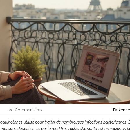
20 Commentaires
Fabienne
oroquinolones
utilisé pour traiter de nombreuses infections bactériennes. 
 marques déposées, ce qui le rend très recherché sur les
pharmacies en l