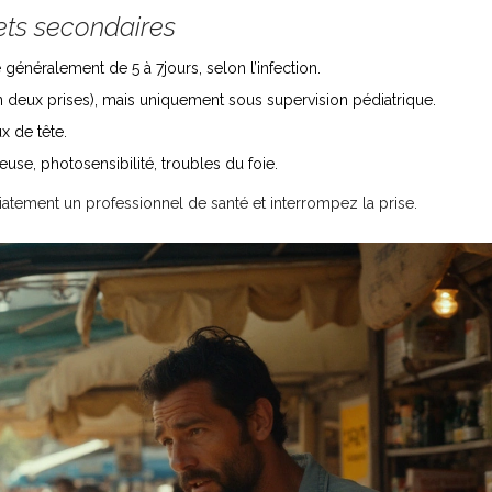
ets secondaires
généralement de 5 à 7jours, selon l’infection.
 deux prises), mais uniquement sous supervision pédiatrique.
x de tête.
euse, photosensibilité, troubles du foie.
iatement un professionnel de santé et interrompez la prise.