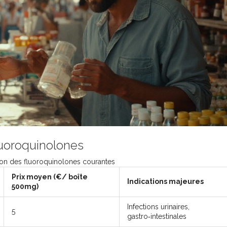
luoroquinolones
n des fluoroquinolones courantes
Prix moyen (€/ boîte
Indications majeures
500mg)
Infections urinaires,
5
gastro‑intestinales