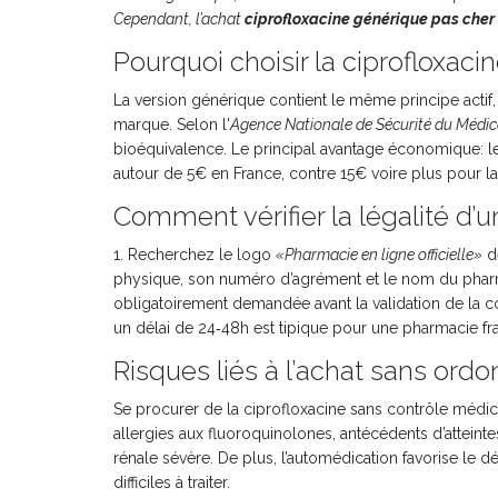
Cependant, l’achat
ciprofloxacine générique pas cher
Pourquoi choisir la ciprofloxac
La version générique contient le même principe act
marque. Selon l'
Agence Nationale de Sécurité du Méd
bioéquivalence. Le principal avantage économique: 
autour de 5€ en France, contre 15€ voire plus pour l
Comment vérifier la légalité d’
1. Recherchez le logo
«Pharmacie en ligne officielle»
dé
physique, son numéro d’agrément et le nom du phar
obligatoirement demandée avant la validation de la com
un délai de 24‑48h est tipique pour une pharmacie fr
Risques liés à l’achat sans ord
Se procurer de la ciprofloxacine sans contrôle médic
allergies aux fluoroquinolones, antécédents d’atteint
rénale sévère. De plus, l’automédication favorise le
difficiles à traiter.