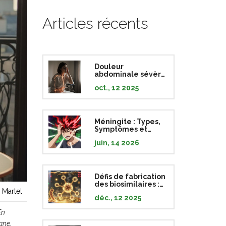
Articles récents
Douleur
abdominale sévère
et fibromyalgie : ce
oct., 12 2025
qu’il faut savoir
Méningite : Types,
Symptômes et
Prévention par la
juin, 14 2026
Vaccination
Défis de fabrication
des biosimilaires :
 Martel
la complexité
déc., 12 2025
d'une production
biologique
En
igne
.