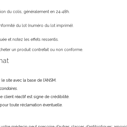
tion du colis, généralement en 24‑48h.
conformité du lot (numéro du lot imprimé).
e et notez les effets ressentis.
cheter un produit contrefait ou non conforme.
chat
e site avec la base de l’ANSM.
econdaires
.
lient réactif est signe de crédibilité.
pour toute réclamation éventuelle.
n, votre médecin peut prescrire d’autres classes d’antibiotiques: amoxici