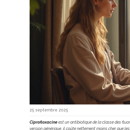
25 septembre 2025
Ciprofloxacine
est un
antibiotique de la classe des flu
version générique, il coûte nettement moins cher que les