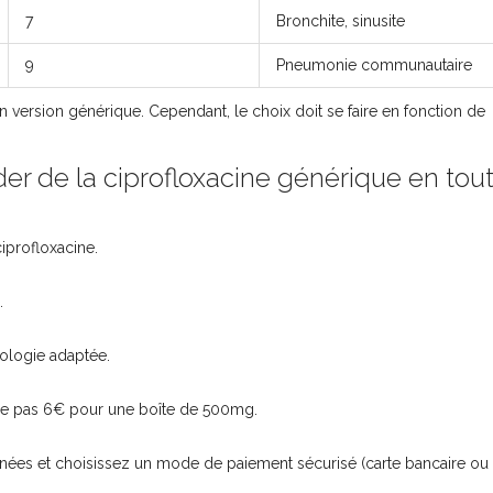
7
Bronchite, sinusite
9
Pneumonie communautaire
n version générique. Cependant, le choix doit se faire en fonction de
r de la ciprofloxacine générique en tou
iprofloxacine.
.
sologie adaptée.
passe pas 6€ pour une boîte de 500mg.
onnées et choisissez un mode de paiement sécurisé (carte bancaire ou