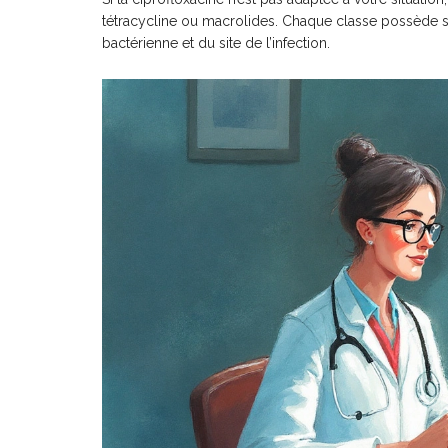
tétracycline ou macrolides. Chaque classe possède son 
bactérienne et du site de l’infection.