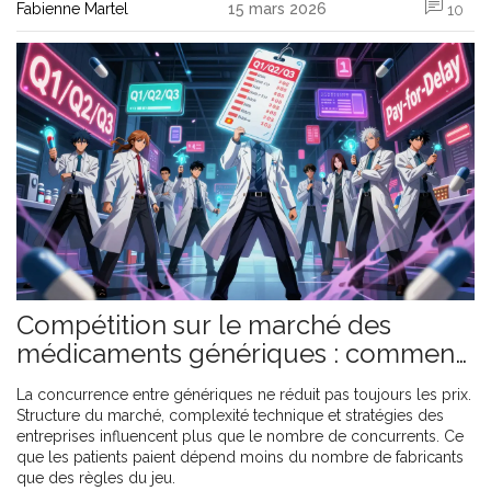
Fabienne Martel
15 mars 2026
10
Compétition sur le marché des
médicaments génériques : comment
le nombre de concurrents influence
La concurrence entre génériques ne réduit pas toujours les prix.
les prix et l'accès
Structure du marché, complexité technique et stratégies des
entreprises influencent plus que le nombre de concurrents. Ce
que les patients paient dépend moins du nombre de fabricants
que des règles du jeu.