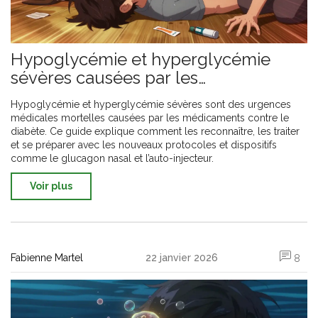
Hypoglycémie et hyperglycémie
sévères causées par les
médicaments contre le diabète :
Hypoglycémie et hyperglycémie sévères sont des urgences
protocoles d'urgence
médicales mortelles causées par les médicaments contre le
diabète. Ce guide explique comment les reconnaître, les traiter
et se préparer avec les nouveaux protocoles et dispositifs
comme le glucagon nasal et l’auto-injecteur.
Voir plus
Fabienne Martel
22 janvier 2026
8