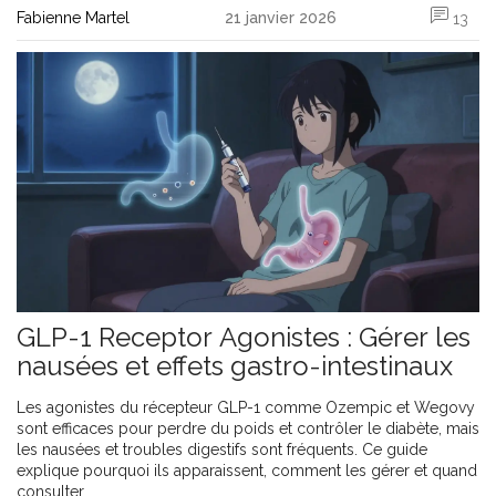
Fabienne Martel
21 janvier 2026
13
GLP-1 Receptor Agonistes : Gérer les
nausées et effets gastro-intestinaux
Les agonistes du récepteur GLP-1 comme Ozempic et Wegovy
sont efficaces pour perdre du poids et contrôler le diabète, mais
les nausées et troubles digestifs sont fréquents. Ce guide
explique pourquoi ils apparaissent, comment les gérer et quand
consulter.