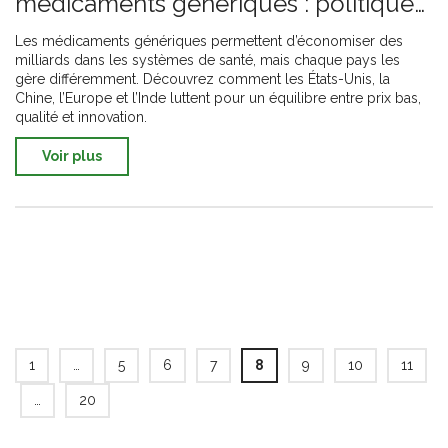
médicaments génériques : politiques
et pratiques internationales
Les médicaments génériques permettent d’économiser des
milliards dans les systèmes de santé, mais chaque pays les
gère différemment. Découvrez comment les États-Unis, la
Chine, l’Europe et l’Inde luttent pour un équilibre entre prix bas,
qualité et innovation.
Voir plus
1
…
5
6
7
8
9
10
11
…
20